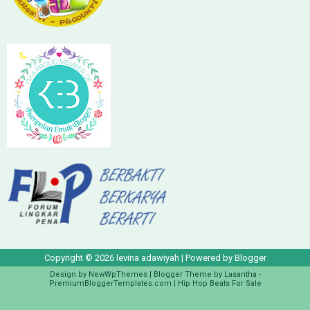
Copyright ©
2026
levina adawiyah
| Powered by
Blogger
Design by
NewWpThemes
| Blogger Theme by
Lasantha
-
PremiumBloggerTemplates.com
|
Hip Hop Beats For Sale