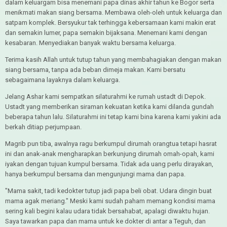
dalam keluargam bisa menemani papa dinas akhir tahun ke Bogor serta
menikmati makan siang bersama. Membawa oleh-oleh untuk keluarga dan
satpam komplek. Bersyukur tak terhingga kebersamaan kami makin erat
dan semakin lumer, papa semakin bijaksana. Menemani kami dengan
kesabaran. Menyediakan banyak waktu bersama keluarga.
Terima kasih Allah untuk tutup tahun yang membahagiakan dengan makan
siang bersama, tanpa ada beban dimeja makan. Kami bersatu
sebagaimana layaknya dalam keluarga.
Jelang Ashar kami sempatkan silaturahmi ke rumah ustadt di Depok.
Ustadt yang memberikan siraman kekuatan ketika kami dilanda gundah
beberapa tahun lalu. Silaturahmi ini tetap kami bina karena kami yakini ada
berkah ditiap perjumpaan.
Magrib pun tiba, awalnya ragu berkumpul dirumah orangtua tetapi hasrat
ini dan anak-anak mengharapkan berkunjung dirumah omah-opah, kami
iyakan dengan tujuan kumpul bersama. Tidak ada uang perlu dirayakan,
hanya berkumpul bersama dan mengunjungi mama dan papa.
"Mama sakit, tadi kedokter tutup jadi papa beli obat. Udara dingin buat
mama agak meriang." Meski kami sudah paham memang kondisi mama
sering kali begini kalau udara tidak bersahabat, apalagi diwaktu hujan.
Saya tawarkan papa dan mama untuk ke dokter di antar a Teguh, dan