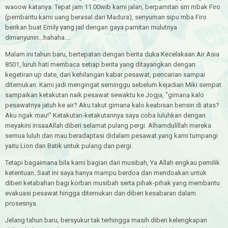
waoow katanya. Tepat jam 11.00wib kami jalan, berpamitan sm mbak Firo
(pembantu kami uang berasal dari Madura), senyuman sipu mba Firo
berikan buat Emily yang jail dengan gaya pamitan mulutnya
dimanyunin...hahaha....
Malam ini tahun baru, bertepatan dengan berita duka Kecelakaan Air Asia
8501, luruh hati membaca setiap berita yang ditayangkan dengan
kegetiran up date, dari kehilangan kabar pesawat, pencarian sampai
ditemukan. Kami jadi mengingat seminggu sebelum kejadian Miki sempat
sampaikan ketakutan naik pesawat sewaktu ke Jogja, "gimana kalo
pesawatnya jatuh ke air? Aku takut gimana kalo keabisan bensin di atas?
Aku ngak mau!" Ketakutan-ketakutannya saya coba luluhkan dengan
meyakini insaaAllah diberi selamat pulang pergi. Alhamdulillah mereka
semua luluh dan mau beradaptasi didalam pesawat yang kami tumpangi
yaitu Lion dan Batik untuk pulang dan pergi.
Tetapi bagaimana bila kami bagian dari musibah, Ya Allah engkau pemilik
ketentuan. Saat ini saya hanya mampu berdoa dan mendoakan untuk
diberi ketabahan bagi korban musibah serta pihak-pihak yang membantu
evakuasi pesawat hingga ditemukan dan diberi kesabaran dalam
prosesnya.
Jelang tahun baru, bersyukur tak terhingga masih diberi kelengkapan