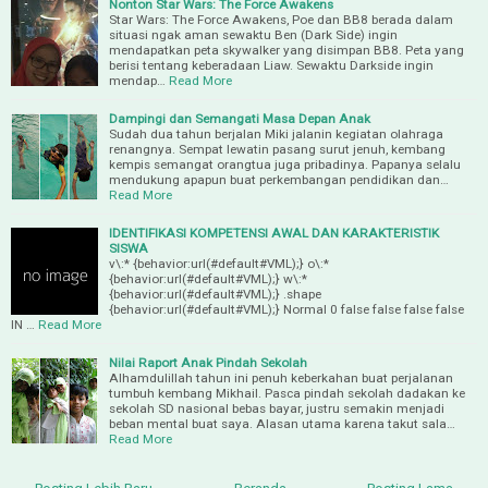
Nonton Star Wars: The Force Awakens
Star Wars: The Force Awakens, Poe dan BB8 berada dalam
situasi ngak aman sewaktu Ben (Dark Side) ingin
mendapatkan peta skywalker yang disimpan BB8. Peta yang
berisi tentang keberadaan Liaw. Sewaktu Darkside ingin
mendap…
Read More
Dampingi dan Semangati Masa Depan Anak
Sudah dua tahun berjalan Miki jalanin kegiatan olahraga
renangnya. Sempat lewatin pasang surut jenuh, kembang
kempis semangat orangtua juga pribadinya. Papanya selalu
mendukung apapun buat perkembangan pendidikan dan…
Read More
IDENTIFIKASI KOMPETENSI AWAL DAN KARAKTERISTIK
SISWA
v\:* {behavior:url(#default#VML);} o\:*
{behavior:url(#default#VML);} w\:*
{behavior:url(#default#VML);} .shape
{behavior:url(#default#VML);} Normal 0 false false false false
IN …
Read More
Nilai Raport Anak Pindah Sekolah
Alhamdulillah tahun ini penuh keberkahan buat perjalanan
tumbuh kembang Mikhail. Pasca pindah sekolah dadakan ke
sekolah SD nasional bebas bayar, justru semakin menjadi
beban mental buat saya. Alasan utama karena takut sala…
Read More