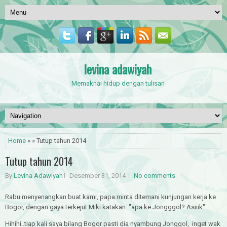
levina adawiyah
Memaknai hidup dengan tulisan
Home
» » Tutup tahun 2014
Tutup tahun 2014
By
Levina Adawiyah
Desember 31, 2014
No comments
Rabu menyenangkan buat kami, papa minta ditemani kunjungan kerja ke
Bogor, dengan gaya terkejut Miki katakan: "apa ke Jongggol? Asiiik"...
Hihihi..tiap kali saya bilang Bogor pasti dia nyambung Jonggol, inget wak