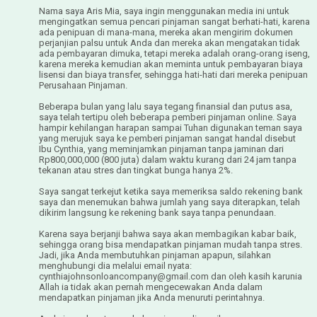
Nama saya Aris Mia, saya ingin menggunakan media ini untuk
mengingatkan semua pencari pinjaman sangat berhati-hati, karena
ada penipuan di mana-mana, mereka akan mengirim dokumen
perjanjian palsu untuk Anda dan mereka akan mengatakan tidak
ada pembayaran dimuka, tetapi mereka adalah orang-orang iseng,
karena mereka kemudian akan meminta untuk pembayaran biaya
lisensi dan biaya transfer, sehingga hati-hati dari mereka penipuan
Perusahaan Pinjaman.
Beberapa bulan yang lalu saya tegang finansial dan putus asa,
saya telah tertipu oleh beberapa pemberi pinjaman online. Saya
hampir kehilangan harapan sampai Tuhan digunakan teman saya
yang merujuk saya ke pemberi pinjaman sangat handal disebut
Ibu Cynthia, yang meminjamkan pinjaman tanpa jaminan dari
Rp800,000,000 (800 juta) dalam waktu kurang dari 24 jam tanpa
tekanan atau stres dan tingkat bunga hanya 2%.
Saya sangat terkejut ketika saya memeriksa saldo rekening bank
saya dan menemukan bahwa jumlah yang saya diterapkan, telah
dikirim langsung ke rekening bank saya tanpa penundaan.
Karena saya berjanji bahwa saya akan membagikan kabar baik,
sehingga orang bisa mendapatkan pinjaman mudah tanpa stres.
Jadi, jika Anda membutuhkan pinjaman apapun, silahkan
menghubungi dia melalui email nyata:
cynthiajohnsonloancompany@gmail.com dan oleh kasih karunia
Allah ia tidak akan pernah mengecewakan Anda dalam
mendapatkan pinjaman jika Anda menuruti perintahnya.