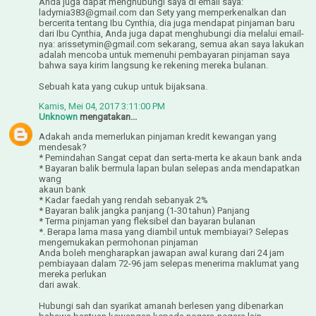
Anda juga dapat menghubungi saya di email saya:
ladymia383@gmail.com dan Sety yang memperkenalkan dan
bercerita tentang Ibu Cynthia, dia juga mendapat pinjaman baru
dari Ibu Cynthia, Anda juga dapat menghubungi dia melalui email-
nya: arissetymin@gmail.com sekarang, semua akan saya lakukan
adalah mencoba untuk memenuhi pembayaran pinjaman saya
bahwa saya kirim langsung ke rekening mereka bulanan.
Sebuah kata yang cukup untuk bijaksana.
Kamis, Mei 04, 2017 3:11:00 PM
Unknown
mengatakan...
Adakah anda memerlukan pinjaman kredit kewangan yang
mendesak?
* Pemindahan Sangat cepat dan serta-merta ke akaun bank anda
* Bayaran balik bermula lapan bulan selepas anda mendapatkan
wang
akaun bank
* Kadar faedah yang rendah sebanyak 2%
* Bayaran balik jangka panjang (1-30 tahun) Panjang
* Terma pinjaman yang fleksibel dan bayaran bulanan
*. Berapa lama masa yang diambil untuk membiayai? Selepas
mengemukakan permohonan pinjaman
Anda boleh mengharapkan jawapan awal kurang dari 24 jam
pembiayaan dalam 72-96 jam selepas menerima maklumat yang
mereka perlukan
dari awak.
Hubungi sah dan syarikat amanah berlesen yang dibenarkan