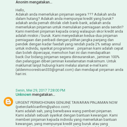
Anonim mengatakan...
Hello,
Adakah anda memerlukan pinjaman segera ??? Adakah anda
dalam hutang? Adakah anda mempunyai kredit yang buruk?
adakah anda pernah ditolak oleh bank-bank, adakah anda
memerlukan pinjaman untuk memulakan perniagaan anda sendiri?
Kami memberi pinjaman kepada orang walaupun skor kredit anda
adalah miskin / buruk. Kami menyediakan kedua-dua pinjaman
perniagaan dan peribadi dengan pilihan jangka panjang dan
pendek dengan kadar faedah yang rendah pada 2% setiap annul
untuk individu, syarikat programmer .. pinjaman kami adalah cepat
dan boleh dipercayai, memohon hari ini dan mendapatkan
back.Our bidang pinjaman segera diinsuranskan , jaminan 100%
dan pelanggan diberi jaminan keselamatan maksimum. Untuk
maklumat lanjut hubungi kami melalui alamat e-mel kami:
(aldenmooresloan333@gmail.com) dan mendapat pinjaman anda
hari ini.
Senin, Mei 29, 2017 7:28:00 PM
Unknown
mengatakan...
URGENT PERMOHONAN GENUINE TAWARAN PINJAMAN NOW
(peterclarkloanfirm@yahoo.com)
Kami adalah sah, yang berwibawa wang pemberi pinjaman.
Kami adalah sebuah syarikat dengan bantuan kewangan. Kami
memberi pinjaman kepada individu yang memerlukan bantuan
kewangan, yang mempunyai kredit yang buruk atau yang