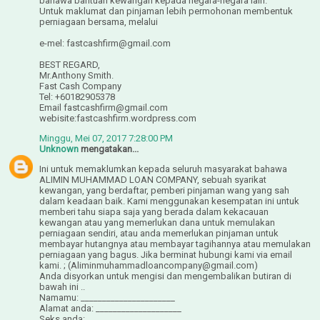
bahawa bantuan kewangan kepada negara-negara lain.
Untuk maklumat dan pinjaman lebih permohonan membentuk
perniagaan bersama, melalui
e-mel: fastcashfirm@gmail.com
BEST REGARD,
Mr.Anthony Smith.
Fast Cash Company
Tel: +60182905378
Email fastcashfirm@gmail.com
webisite:fastcashfirm.wordpress.com
Minggu, Mei 07, 2017 7:28:00 PM
Unknown
mengatakan...
Ini untuk memaklumkan kepada seluruh masyarakat bahawa
ALIMIN MUHAMMAD LOAN COMPANY, sebuah syarikat
kewangan, yang berdaftar, pemberi pinjaman wang yang sah
dalam keadaan baik. Kami menggunakan kesempatan ini untuk
memberi tahu siapa saja yang berada dalam kekacauan
kewangan atau yang memerlukan dana untuk memulakan
perniagaan sendiri, atau anda memerlukan pinjaman untuk
membayar hutangnya atau membayar tagihannya atau memulakan
perniagaan yang bagus. Jika berminat hubungi kami via email
kami. ; (Aliminmuhammadloancompany@gmail.com)
Anda disyorkan untuk mengisi dan mengembalikan butiran di
bawah ini ..
Namamu: ______________________
Alamat anda: ____________________
Seks anda: __________________________