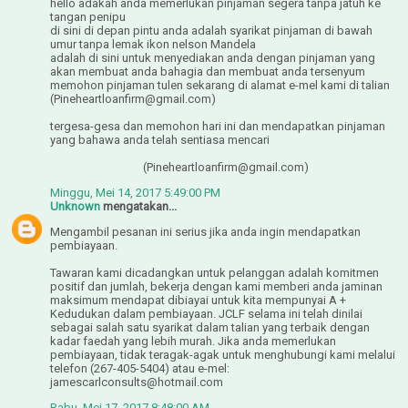
hello adakah anda memerlukan pinjaman segera tanpa jatuh ke
tangan penipu
di sini di depan pintu anda adalah syarikat pinjaman di bawah
umur tanpa lemak ikon nelson Mandela
adalah di sini untuk menyediakan anda dengan pinjaman yang
akan membuat anda bahagia dan membuat anda tersenyum
memohon pinjaman tulen sekarang di alamat e-mel kami di talian
(Pineheartloanfirm@gmail.com)
tergesa-gesa dan memohon hari ini dan mendapatkan pinjaman
yang bahawa anda telah sentiasa mencari
(Pineheartloanfirm@gmail.com)
Minggu, Mei 14, 2017 5:49:00 PM
Unknown
mengatakan...
Mengambil pesanan ini serius jika anda ingin mendapatkan
pembiayaan.
Tawaran kami dicadangkan untuk pelanggan adalah komitmen
positif dan jumlah, bekerja dengan kami memberi anda jaminan
maksimum mendapat dibiayai untuk kita mempunyai A +
Kedudukan dalam pembiayaan. JCLF selama ini telah dinilai
sebagai salah satu syarikat dalam talian yang terbaik dengan
kadar faedah yang lebih murah. Jika anda memerlukan
pembiayaan, tidak teragak-agak untuk menghubungi kami melalui
telefon (267-405-5404) atau e-mel:
jamescarlconsults@hotmail.com
Rabu, Mei 17, 2017 8:48:00 AM