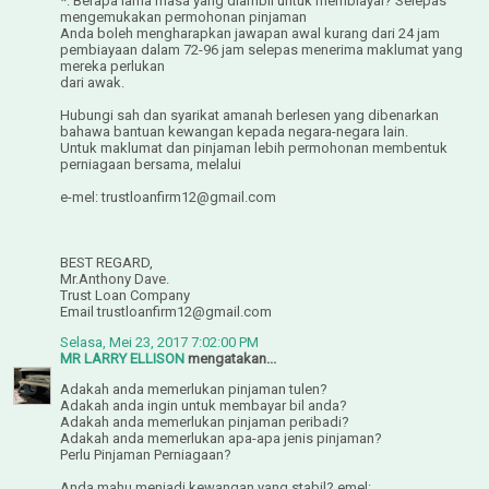
*. Berapa lama masa yang diambil untuk membiayai? Selepas
mengemukakan permohonan pinjaman
Anda boleh mengharapkan jawapan awal kurang dari 24 jam
pembiayaan dalam 72-96 jam selepas menerima maklumat yang
mereka perlukan
dari awak.
Hubungi sah dan syarikat amanah berlesen yang dibenarkan
bahawa bantuan kewangan kepada negara-negara lain.
Untuk maklumat dan pinjaman lebih permohonan membentuk
perniagaan bersama, melalui
e-mel: trustloanfirm12@gmail.com
BEST REGARD,
Mr.Anthony Dave.
Trust Loan Company
Email trustloanfirm12@gmail.com
Selasa, Mei 23, 2017 7:02:00 PM
MR LARRY ELLISON
mengatakan...
Adakah anda memerlukan pinjaman tulen?
Adakah anda ingin untuk membayar bil anda?
Adakah anda memerlukan pinjaman peribadi?
Adakah anda memerlukan apa-apa jenis pinjaman?
Perlu Pinjaman Perniagaan?
Anda mahu menjadi kewangan yang stabil? emel: