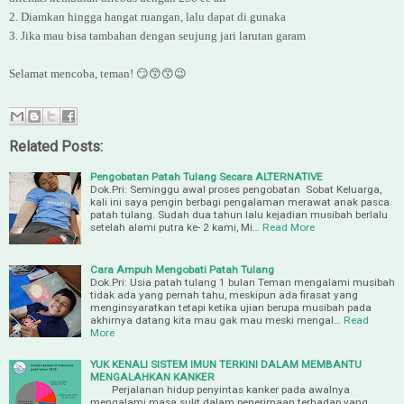
2. Diamkan hingga hangat ruangan, lalu dapat di gunaka
3. Jika mau bisa tambahan dengan seujung jari larutan garam
Selamat mencoba, teman! 😏😙😙😉
Related Posts:
Pengobatan Patah Tulang Secara ALTERNATIVE
Dok.Pri: Seminggu awal proses pengobatan Sobat Keluarga,
kali ini saya pengin berbagi pengalaman merawat anak pasca
patah tulang. Sudah dua tahun lalu kejadian musibah berlalu
setelah alami putra ke- 2 kami, Mi…
Read More
Cara Ampuh Mengobati Patah Tulang
Dok.Pri: Usia patah tulang 1 bulan Teman mengalami musibah
tidak ada yang pernah tahu, meskipun ada firasat yang
menginsyaratkan tetapi ketika ujian berupa musibah pada
akhirnya datang kita mau gak mau meski mengal…
Read
More
YUK KENALI SISTEM IMUN TERKINI DALAM MEMBANTU
MENGALAHKAN KANKER
Perjalanan hidup penyintas kanker pada awalnya
mengalami masa sulit dalam penerimaan terhadap yang