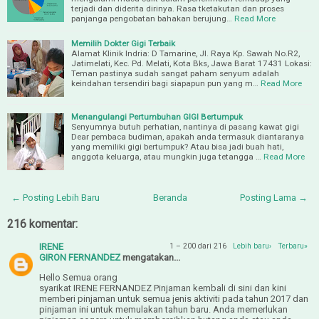
terjadi dan diderita dirinya. Rasa tketakutan dan proses
panjanga pengobatan bahakan berujung…
Read More
Memilih Dokter Gigi Terbaik
Alamat Klinik Indria: D Tamarine, Jl. Raya Kp. Sawah No.R2,
Jatimelati, Kec. Pd. Melati, Kota Bks, Jawa Barat 17431 Lokasi:
Teman pastinya sudah sangat paham senyum adalah
keindahan tersendiri bagi siapapun pun yang m…
Read More
Menangulangi Pertumbuhan GIGI Bertumpuk
Senyumnya butuh perhatian, nantinya di pasang kawat gigi
Dear pembaca budiman, apakah anda termasuk diantaranya
yang memiliki gigi bertumpuk? Atau bisa jadi buah hati,
anggota keluarga, atau mungkin juga tetangga …
Read More
← Posting Lebih Baru
Beranda
Posting Lama →
216 komentar:
IRENE
1 – 200 dari 216
Lebih baru›
Terbaru»
GIRON FERNANDEZ
mengatakan...
Hello Semua orang
syarikat IRENE FERNANDEZ Pinjaman kembali di sini dan kini
memberi pinjaman untuk semua jenis aktiviti pada tahun 2017 dan
pinjaman ini untuk memulakan tahun baru. Anda memerlukan