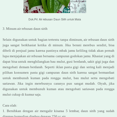
Dok.Pri: Air rebusan Daun Sirih untuk Mata
3. Minum air rebusan daun sirih
Selain digunakan untuk bagian tertentu tanpa diminum, air rebusan daun sirih
juga sangat berkhasiat ketika di minum. Jika berani merebus sendiri, bisa
dibeli di penjual jamu karena pastinya mbak jamu keliling tidak akan pernah
lupa menjajakan air rebusan bersama campuran godokan jamu. Khasiat yang di
dapat bisa untuk menghilangkan bau mulut, gusi berdarah, sakit gigi juga dan
mengobati demam berdarah. Seperti iklan pasta gigi dan sering kali menjadi
pilihan konsumen pasta gigi campuran daun sirih karena sangat bermanfaat
untuk membunuh kuman pada rongga mulut, bau mulut serta mengobati
sariawan. Jika ingin merebusnya caranya pun sangat mudah. Oiyah, jika
digunakan untuk membunuh kuman atau mengobati sariawan pada rongga
mulut cukup di kumur saja.
Cara olah:
1. Bersihkan dengan air mengalir kisaraa 5 lembar, daun sirih yang sudah
diremas kemudian direbus dengan 250 cc air