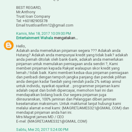
BEST REGARD,
Mr.Anthony
Trust loan Company
Tel: +60182905378
Email trustloanfirm12@gmail.com
Kamis, Mei 18, 2017 10:09:00 PM
Entertainment Wahala
mengatakan...
Hello,
Adakah anda memerlukan pinjaman segera ??? Adakah anda
Hutang? Adakah anda mempunyai kredit yang tidak baik? adakah
anda pernah ditolak oleh bank-bank, adakah anda memerlukan
pinjaman untuk memulakan perniagaan anda sendiri ?, Kami
memberi pinjaman kepada Rakyat walaupun skor kredit yang
lemah / tidak baik. Kami memberi kedua-dua pinjaman perniagaan
dan peribadi dengan tempoh jangka panjang dan pendek pilihan
anda dengan kadar faedah yang rendah pada 2% setiap annul
untuk individu, syarikat-syarikat .. programmer pinjaman kami
adalah cepat dan boleh dipercayai, memohon hari ini dan
mendapatkan bidang back.Our segera pinjaman juga
diinsuranskan, 100% jaminan dan Pelanggan diberi jaminan
keselamatan maksimum. Untuk maklumat lanjut hubungi kami
melalui alamat e-mel kami: (MAGRETJAMES321@GMAIL.COM) dan
mendapat pinjaman anda hari ini.
Mrs Magret james MD / CEO
E-mel: (MAGRETJAMES321@GMAIL.COM)
Sabtu, Mei 20, 2017 5:24:00 PM