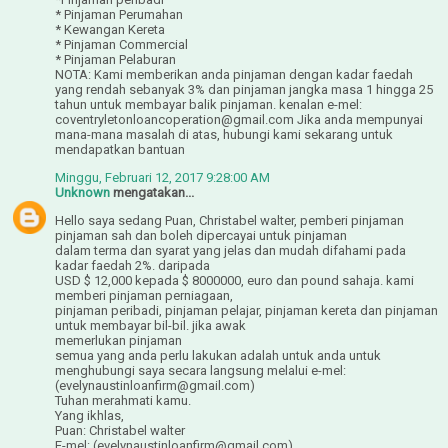
* Pinjaman Perumahan
* Kewangan Kereta
* Pinjaman Commercial
* Pinjaman Pelaburan
NOTA: Kami memberikan anda pinjaman dengan kadar faedah
yang rendah sebanyak 3% dan pinjaman jangka masa 1 hingga 25
tahun untuk membayar balik pinjaman. kenalan e-mel:
coventryletonloancoperation@gmail.com Jika anda mempunyai
mana-mana masalah di atas, hubungi kami sekarang untuk
mendapatkan bantuan
Minggu, Februari 12, 2017 9:28:00 AM
Unknown
mengatakan...
Hello saya sedang Puan, Christabel walter, pemberi pinjaman
pinjaman sah dan boleh dipercayai untuk pinjaman
dalam terma dan syarat yang jelas dan mudah difahami pada
kadar faedah 2%. daripada
USD $ 12,000 kepada $ 8000000, euro dan pound sahaja. kami
memberi pinjaman perniagaan,
pinjaman peribadi, pinjaman pelajar, pinjaman kereta dan pinjaman
untuk membayar bil-bil. jika awak
memerlukan pinjaman
semua yang anda perlu lakukan adalah untuk anda untuk
menghubungi saya secara langsung melalui e-mel:
(evelynaustinloanfirm@gmail.com)
Tuhan merahmati kamu.
Yang ikhlas,
Puan: Christabel walter
E-mel: (evelynaustinloanfirm@gmail.com)