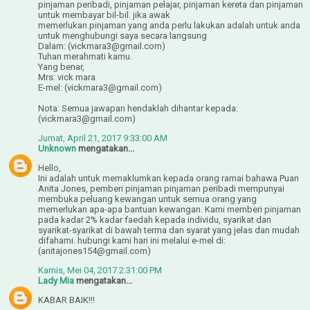
pinjaman peribadi, pinjaman pelajar, pinjaman kereta dan pinjaman
untuk membayar bil-bil. jika awak
memerlukan pinjaman yang anda perlu lakukan adalah untuk anda
untuk menghubungi saya secara langsung
Dalam: (vickmara3@gmail.com)
Tuhan merahmati kamu.
Yang benar,
Mrs: vick mara
E-mel: (vickmara3@gmail.com)
Nota: Semua jawapan hendaklah dihantar kepada:
(vickmara3@gmail.com)
Jumat, April 21, 2017 9:33:00 AM
Unknown
mengatakan...
Hello,
Ini adalah untuk memaklumkan kepada orang ramai bahawa Puan
Anita Jones, pemberi pinjaman pinjaman peribadi mempunyai
membuka peluang kewangan untuk semua orang yang
memerlukan apa-apa bantuan kewangan. Kami memberi pinjaman
pada kadar 2% kadar faedah kepada individu, syarikat dan
syarikat-syarikat di bawah terma dan syarat yang jelas dan mudah
difahami. hubungi kami hari ini melalui e-mel di:
(anitajones154@gmail.com)
Kamis, Mei 04, 2017 2:31:00 PM
Lady Mia
mengatakan...
KABAR BAIK!!!