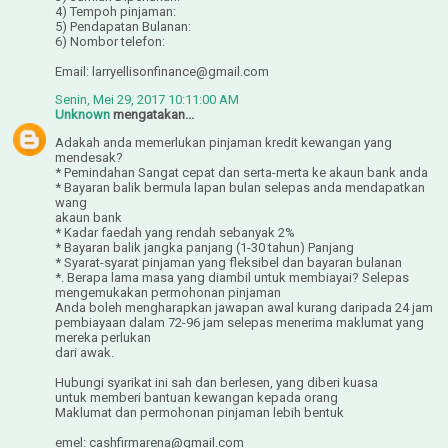
4) Tempoh pinjaman:
5) Pendapatan Bulanan:
6) Nombor telefon:
Email: larryellisonfinance@gmail.com
Senin, Mei 29, 2017 10:11:00 AM
Unknown
mengatakan...
Adakah anda memerlukan pinjaman kredit kewangan yang
mendesak?
* Pemindahan Sangat cepat dan serta-merta ke akaun bank anda
* Bayaran balik bermula lapan bulan selepas anda mendapatkan
wang
akaun bank
* Kadar faedah yang rendah sebanyak 2%
* Bayaran balik jangka panjang (1-30 tahun) Panjang
* Syarat-syarat pinjaman yang fleksibel dan bayaran bulanan
*. Berapa lama masa yang diambil untuk membiayai? Selepas
mengemukakan permohonan pinjaman
Anda boleh mengharapkan jawapan awal kurang daripada 24 jam
pembiayaan dalam 72-96 jam selepas menerima maklumat yang
mereka perlukan
dari awak.
Hubungi syarikat ini sah dan berlesen, yang diberi kuasa
untuk memberi bantuan kewangan kepada orang
Maklumat dan permohonan pinjaman lebih bentuk
emel: cashfirmarena@gmail.com