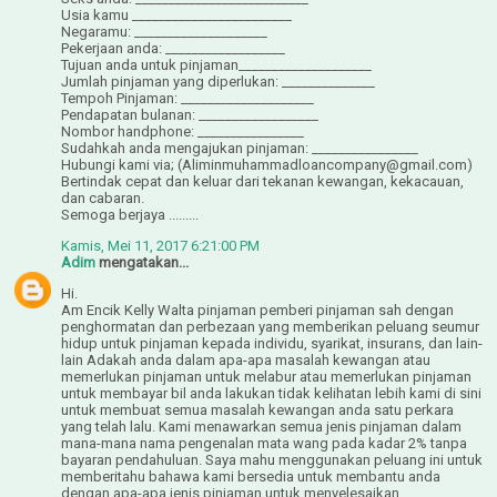
Usia kamu ________________________
Negaramu: ____________________
Pekerjaan anda: __________________
Tujuan anda untuk pinjaman____________________
Jumlah pinjaman yang diperlukan: ______________
Tempoh Pinjaman: ____________________
Pendapatan bulanan: __________________
Nombor handphone: ________________
Sudahkah anda mengajukan pinjaman: ________________
Hubungi kami via; (Aliminmuhammadloancompany@gmail.com)
Bertindak cepat dan keluar dari tekanan kewangan, kekacauan,
dan cabaran.
Semoga berjaya .........
Kamis, Mei 11, 2017 6:21:00 PM
Adim
mengatakan...
Hi.
Am Encik Kelly Walta pinjaman pemberi pinjaman sah dengan
penghormatan dan perbezaan yang memberikan peluang seumur
hidup untuk pinjaman kepada individu, syarikat, insurans, dan lain-
lain Adakah anda dalam apa-apa masalah kewangan atau
memerlukan pinjaman untuk melabur atau memerlukan pinjaman
untuk membayar bil anda lakukan tidak kelihatan lebih kami di sini
untuk membuat semua masalah kewangan anda satu perkara
yang telah lalu. Kami menawarkan semua jenis pinjaman dalam
mana-mana nama pengenalan mata wang pada kadar 2% tanpa
bayaran pendahuluan. Saya mahu menggunakan peluang ini untuk
memberitahu bahawa kami bersedia untuk membantu anda
dengan apa-apa jenis pinjaman untuk menyelesaikan