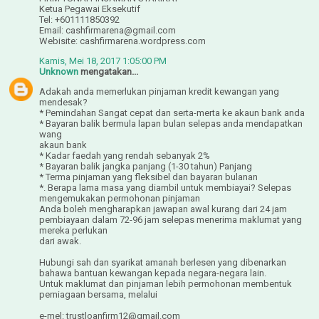
Ketua Pegawai Eksekutif
Tel: +601111850392
Email: cashfirmarena@gmail.com
Webisite: cashfirmarena.wordpress.com
Kamis, Mei 18, 2017 1:05:00 PM
Unknown
mengatakan...
Adakah anda memerlukan pinjaman kredit kewangan yang
mendesak?
* Pemindahan Sangat cepat dan serta-merta ke akaun bank anda
* Bayaran balik bermula lapan bulan selepas anda mendapatkan
wang
akaun bank
* Kadar faedah yang rendah sebanyak 2%
* Bayaran balik jangka panjang (1-30 tahun) Panjang
* Terma pinjaman yang fleksibel dan bayaran bulanan
*. Berapa lama masa yang diambil untuk membiayai? Selepas
mengemukakan permohonan pinjaman
Anda boleh mengharapkan jawapan awal kurang dari 24 jam
pembiayaan dalam 72-96 jam selepas menerima maklumat yang
mereka perlukan
dari awak.
Hubungi sah dan syarikat amanah berlesen yang dibenarkan
bahawa bantuan kewangan kepada negara-negara lain.
Untuk maklumat dan pinjaman lebih permohonan membentuk
perniagaan bersama, melalui
e-mel: trustloanfirm12@gmail.com