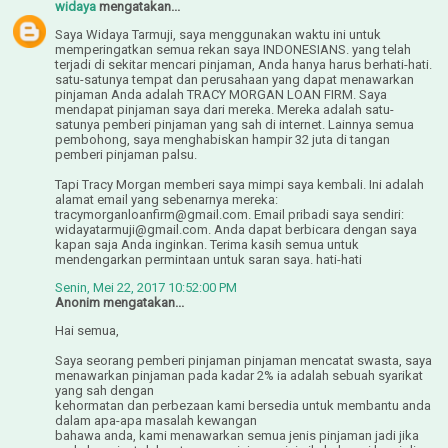
widaya
mengatakan...
Saya Widaya Tarmuji, saya menggunakan waktu ini untuk
memperingatkan semua rekan saya INDONESIANS. yang telah
terjadi di sekitar mencari pinjaman, Anda hanya harus berhati-hati.
satu-satunya tempat dan perusahaan yang dapat menawarkan
pinjaman Anda adalah TRACY MORGAN LOAN FIRM. Saya
mendapat pinjaman saya dari mereka. Mereka adalah satu-
satunya pemberi pinjaman yang sah di internet. Lainnya semua
pembohong, saya menghabiskan hampir 32 juta di tangan
pemberi pinjaman palsu.
Tapi Tracy Morgan memberi saya mimpi saya kembali. Ini adalah
alamat email yang sebenarnya mereka:
tracymorganloanfirm@gmail.com. Email pribadi saya sendiri:
widayatarmuji@gmail.com. Anda dapat berbicara dengan saya
kapan saja Anda inginkan. Terima kasih semua untuk
mendengarkan permintaan untuk saran saya. hati-hati
Senin, Mei 22, 2017 10:52:00 PM
Anonim mengatakan...
Hai semua,
Saya seorang pemberi pinjaman pinjaman mencatat swasta, saya
menawarkan pinjaman pada kadar 2% ia adalah sebuah syarikat
yang sah dengan
kehormatan dan perbezaan kami bersedia untuk membantu anda
dalam apa-apa masalah kewangan
bahawa anda, kami menawarkan semua jenis pinjaman jadi jika