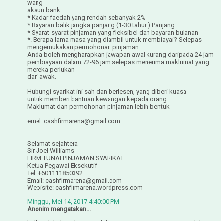
wang
akaun bank
* Kadar faedah yang rendah sebanyak 2%
* Bayaran balik jangka panjang (1-30 tahun) Panjang
* Syarat-syarat pinjaman yang fleksibel dan bayaran bulanan
*. Berapa lama masa yang diambil untuk membiayai? Selepas
mengemukakan permohonan pinjaman
Anda boleh mengharapkan jawapan awal kurang daripada 24 jam
pembiayaan dalam 72-96 jam selepas menerima maklumat yang
mereka perlukan
dari awak.
Hubungi syarikat ini sah dan berlesen, yang diberi kuasa
untuk memberi bantuan kewangan kepada orang
Maklumat dan permohonan pinjaman lebih bentuk
emel: cashfirmarena@gmail.com
Selamat sejahtera
Sir Joel Williams
FIRM TUNAI PINJAMAN SYARIKAT
Ketua Pegawai Eksekutif
Tel: +601111850392
Email: cashfirmarena@gmail.com
Webisite: cashfirmarena.wordpress.com
Minggu, Mei 14, 2017 4:40:00 PM
Anonim mengatakan...