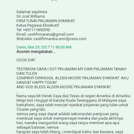
Selamat sejahtera
Sir Joel Williams
FIRM TUNAI PINJAMAN SYARIKAT
Ketua Pegawai Eksekutif
Tel: +601111850392
Email: cashfirmarena@gmail.com
Webisite: cashfirmarena.wordpress.com
Senin, Mei 29, 2017 11:43:00 AM
Anonim mengatakan...
GOOD DAY
TESTIMONI CARA I GOT PINJAMAN MY DARI PINJAMAN TANAH
DAN TULEN
COMPANY DIPANGGIL ALDEN MOORE PINJAMAN SYARIKAT. AKU
SANGAT HAPPY TODAY
AND GOD BLESS ALDEN MOORE PINJAMAN SYARIKAT.
,
Nama saya Mr Derek Saya dari Texas di negeri Amerika di Amerika
tetapi kini i tinggal di bandar Kuala Terengganu di Malaysia saya
berkahwin, saya telah mencari syarikat pinjaman yang tulen untuk
5 bulan yang lalu
semua yang saya dapat adalah sekumpulan penipuan yang
membuat saya untuk mempercayai mereka dan pada akhirnya
hari, mereka mengambil wang saya tanpa memberi apa-apa
sebagai balasan, semua
harapan saya telah hilang, i mendapat keliru dan kecewa, saya