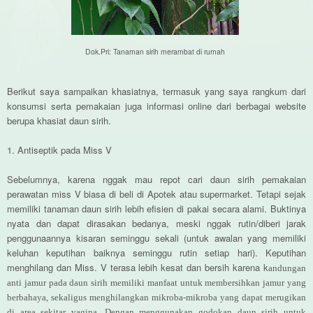
Dok.Pri: Tanaman sirih merambat di rumah
Berikut saya sampaikan khasiatnya, termasuk yang saya rangkum dari
konsumsi serta pemakaian juga informasi online dari berbagai website
berupa khasiat daun sirih.
1. Antiseptik pada Miss V
Sebelumnya, karena nggak mau repot cari daun sirih pemakaian
perawatan miss V biasa di beli di Apotek atau supermarket. Tetapi sejak
memiliki tanaman daun sirih lebih efisien di pakai secara alami. Buktinya
nyata dan dapat dirasakan bedanya, meski nggak rutin/diberi jarak
penggunaannya kisaran seminggu sekali (untuk awalan yang memiliki
keluhan keputihan baiknya seminggu rutin setiap hari). Keputihan
menghilang dan Miss. V terasa lebih kesat dan bersih karena k
andungan
anti jamur pada daun sirih memiliki manfaat untuk membersihkan jamur yang
berbahaya, sekaligus menghilangkan mikroba-mikroba yang dapat merugikan
di area sekitar vagina. Dengan menggunakan godokan daun sirih untuk