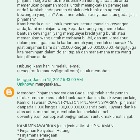
pinjaman segera untuk membersihkan hutang anda atau anda
memerlukan pinjaman modal untuk meningkatkan perniagaan
anda? Adakah anda pernah ditolak oleh bank dan agensi
kewangan yang lain? Anda memerlukan penyatuan atau gadai janji
pinjaman?
Kami berada di sini untuk memberi semua masalah kewangan
anda, kami meminjam wang kepada orang yang memerlukan
bantuan kewangan, yang mempunyai kredit yang buruk atau
memerlukan wang untuk membayar bil-bil, dan untuk melabur
dalam perniagaan pada kadar faedah yang rendah sebanyak 2%.
julat pinjaman kami dari 20,000 Ringgit 50, 000,000.00, Ringgit juga
kita meminjam dalam dolar, Rupiah dan mana-mana mata wang
lain pilihan anda.
Hubungi kami hari ini melalui e-mel;
(irenegironfernandez@gmail.com) untuk memohon.
Minggu, Januari 15, 2017 6:43:00 AM
Unknown
mengatakan...
Memohon Pinjaman segera dan Gadai janji, telah anda pernah
ditolak terus-menerus oleh bank-bank dan institusi kewangan lain,
Kami di Tawaran COVENTRYLETON PINJAMAN SYARIKAT pinjaman
daripada 1,000 hingga 100,000.000.000 anda perlu 18years dan ke
atas untuk memohon, membalas kini melalui e-mel
coventryletonloancoperation@gmail.com untuk maklumat lanjut.
KAMI MENAWARKAN jenis-jenis JUMLAH PINJAMAN:
* Pinjaman Penyatuan Hutang
* Pinjaman Perniagaan
*Pinjaman peribadi