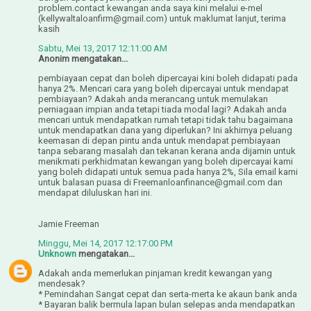
problem.contact kewangan anda saya kini melalui e-mel
(kellywaltaloanfirm@gmail.com) untuk maklumat lanjut, terima
kasih
Sabtu, Mei 13, 2017 12:11:00 AM
Anonim mengatakan...
pembiayaan cepat dan boleh dipercayai kini boleh didapati pada
hanya 2%. Mencari cara yang boleh dipercayai untuk mendapat
pembiayaan? Adakah anda merancang untuk memulakan
perniagaan impian anda tetapi tiada modal lagi? Adakah anda
mencari untuk mendapatkan rumah tetapi tidak tahu bagaimana
untuk mendapatkan dana yang diperlukan? Ini akhirnya peluang
keemasan di depan pintu anda untuk mendapat pembiayaan
tanpa sebarang masalah dan tekanan kerana anda dijamin untuk
menikmati perkhidmatan kewangan yang boleh dipercayai kami
yang boleh didapati untuk semua pada hanya 2%, Sila email kami
untuk balasan puasa di Freemanloanfinance@gmail.com dan
mendapat diluluskan hari ini.
Jamie Freeman
Minggu, Mei 14, 2017 12:17:00 PM
Unknown
mengatakan...
Adakah anda memerlukan pinjaman kredit kewangan yang
mendesak?
* Pemindahan Sangat cepat dan serta-merta ke akaun bank anda
* Bayaran balik bermula lapan bulan selepas anda mendapatkan