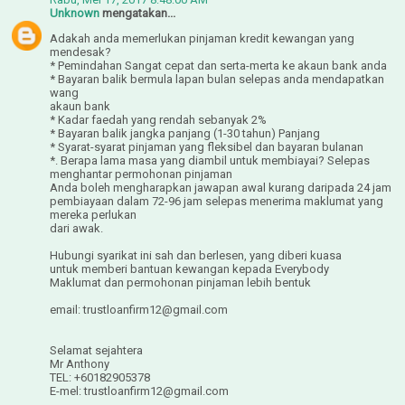
Unknown
mengatakan...
Adakah anda memerlukan pinjaman kredit kewangan yang
mendesak?
* Pemindahan Sangat cepat dan serta-merta ke akaun bank anda
* Bayaran balik bermula lapan bulan selepas anda mendapatkan
wang
akaun bank
* Kadar faedah yang rendah sebanyak 2%
* Bayaran balik jangka panjang (1-30 tahun) Panjang
* Syarat-syarat pinjaman yang fleksibel dan bayaran bulanan
*. Berapa lama masa yang diambil untuk membiayai? Selepas
menghantar permohonan pinjaman
Anda boleh mengharapkan jawapan awal kurang daripada 24 jam
pembiayaan dalam 72-96 jam selepas menerima maklumat yang
mereka perlukan
dari awak.
Hubungi syarikat ini sah dan berlesen, yang diberi kuasa
untuk memberi bantuan kewangan kepada Everybody
Maklumat dan permohonan pinjaman lebih bentuk
email: trustloanfirm12@gmail.com
Selamat sejahtera
Mr Anthony
TEL: +60182905378
E-mel: trustloanfirm12@gmail.com