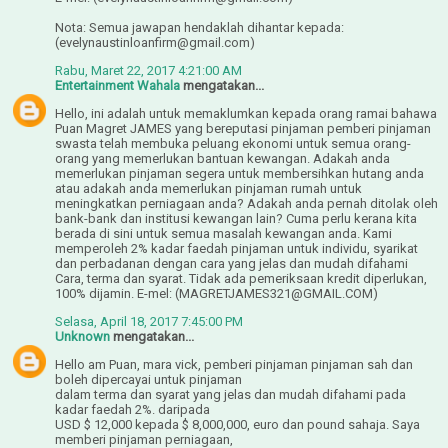
Nota: Semua jawapan hendaklah dihantar kepada:
(evelynaustinloanfirm@gmail.com)
Rabu, Maret 22, 2017 4:21:00 AM
Entertainment Wahala
mengatakan...
Hello, ini adalah untuk memaklumkan kepada orang ramai bahawa
Puan Magret JAMES yang bereputasi pinjaman pemberi pinjaman
swasta telah membuka peluang ekonomi untuk semua orang-
orang yang memerlukan bantuan kewangan. Adakah anda
memerlukan pinjaman segera untuk membersihkan hutang anda
atau adakah anda memerlukan pinjaman rumah untuk
meningkatkan perniagaan anda? Adakah anda pernah ditolak oleh
bank-bank dan institusi kewangan lain? Cuma perlu kerana kita
berada di sini untuk semua masalah kewangan anda. Kami
memperoleh 2% kadar faedah pinjaman untuk individu, syarikat
dan perbadanan dengan cara yang jelas dan mudah difahami
Cara, terma dan syarat. Tidak ada pemeriksaan kredit diperlukan,
100% dijamin. E-mel: (MAGRETJAMES321@GMAIL.COM)
Selasa, April 18, 2017 7:45:00 PM
Unknown
mengatakan...
Hello am Puan, mara vick, pemberi pinjaman pinjaman sah dan
boleh dipercayai untuk pinjaman
dalam terma dan syarat yang jelas dan mudah difahami pada
kadar faedah 2%. daripada
USD $ 12,000 kepada $ 8,000,000, euro dan pound sahaja. Saya
memberi pinjaman perniagaan,