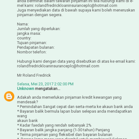
anda berminat dalam tawaran pinjaman ini sila hubungi kami di e-
mel kami: rolandfredrickloaninsuranceplc@hotmail.com
Juga menyediakan data di bawah supaya kami boleh meneruskan
pinjaman dengan segera.
Nama:
Jumlah yang diperlukan:
jangka masa:
country:
Tujuan pinjaman:
Pendapatan bulanan:
Nombor telefon:
Hubungi kami dengan data yang disebutkan di atas ke email kami:
rolandfredrickloaninsuranceplc@hotmail.com
Mr Roland Fredrick
Selasa, Mei 23, 2017 2:02:00 PM
Unknown
mengatakan...
Adakah anda memerlukan pinjaman kredit kewangan yang
mendesak?
* Pemindahan Sangat cepat dan serta-merta ke akaun bank anda
* Bayaran balik bermula lapan bulan selepas anda mendapatkan
wang
akaun bank
* Kadar faedah yang rendah sebanyak 2%
* Bayaran balik jangka panjang (1-30 tahun) Panjang
* Terma pinjaman yang fleksibel dan bayaran bulanan