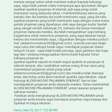
merasa sangat sukar untuk memberi makan kepada keluarga
saya, saya tidak pernah mahu mempunyai apa-apa kaitan dengan
syarikat-syarikat pinjaman di internet, jadi saya pergi untuk
meminjam wang daripada rakan, i memberitahunya semua yang
berlaku dan dia berkata dia boleh membantu saya, yang dia tahu
syarikat pinjaman yang boleh membantu saya dengan mana-mana
jumlah pinjaman yang diperlukan oleh saya dengan kadar faedah
yang sangat rendah sebanyak 2%, bahawa dia hanya mendapat
pinjaman daripada mereka, dia telah mengarahkan saya tentang
bagaimana untuk memohon pinjaman, yang saya lakukan hanya
kerana dia memberitahu saya, i digunakan dengan mereka pada E-
mel: (aldenmooresloan333@gmail.com), i pernah percaya tetapi
saya cuba dan terkejut besar saya i mendapat pinjaman dalam
tempoh 24 jam , saya tidak boleh percaya, saya gembira dan kaya
lagi dan i sedang mengucapkan terima kasih kepada Tuhan
bahawa pinjaman itu
syarikat-syarikat seperti ini masih wujud apabila ini penipuan di
seluruh tempat, sila i nasihatkan semua orang di luar sana yang
memerlukan pinjaman untuk pergi untuk
(aldenmooresloan333@gmail.com) dan mereka tidak dianiaya
anda, dan hidup anda akan berubah apabila saya lakukan. cepat
hubungi ALDEN MOORE PINJAMAN SYARIKAT. hari ini dan
mendapatkan pinjaman anda daripada mereka. Tuhan memberkati
ALDEN MOORE PINJAMAN SYARIKAT. untuk tawaran pinjaman
sebenar mereka.
Pastikan anda menghubungi ALDEN MOORE PINJAMAN untuk
pinjaman anda kerana saya mendapat pinjaman saya berjaya dari
Syarikat ini tanpa tekanan ..
Senin, Mei 29, 2017 7:23:00 PM