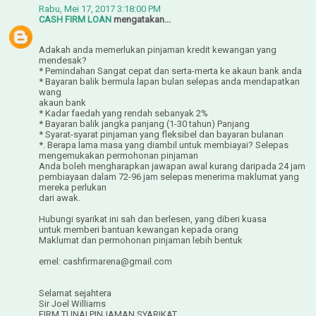
Rabu, Mei 17, 2017 3:18:00 PM
CASH FIRM LOAN
mengatakan...
Adakah anda memerlukan pinjaman kredit kewangan yang
mendesak?
* Pemindahan Sangat cepat dan serta-merta ke akaun bank anda
* Bayaran balik bermula lapan bulan selepas anda mendapatkan
wang
akaun bank
* Kadar faedah yang rendah sebanyak 2%
* Bayaran balik jangka panjang (1-30 tahun) Panjang
* Syarat-syarat pinjaman yang fleksibel dan bayaran bulanan
*. Berapa lama masa yang diambil untuk membiayai? Selepas
mengemukakan permohonan pinjaman
Anda boleh mengharapkan jawapan awal kurang daripada 24 jam
pembiayaan dalam 72-96 jam selepas menerima maklumat yang
mereka perlukan
dari awak.
Hubungi syarikat ini sah dan berlesen, yang diberi kuasa
untuk memberi bantuan kewangan kepada orang
Maklumat dan permohonan pinjaman lebih bentuk
emel: cashfirmarena@gmail.com
Selamat sejahtera
Sir Joel Williams
FIRM TUNAI PINJAMAN SYARIKAT