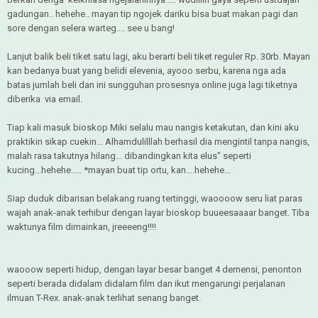
gadungan.. hehehe.. mayan tip ngojek dariku bisa buat makan pagi dan
sore dengan selera warteg.... see u bang!
Lanjut balik beli tiket satu lagi, aku berarti beli tiket reguler Rp. 30rb. Mayan
kan bedanya buat yang belidi elevenia, ayooo serbu, karena nga ada
batas jumlah beli dan ini sungguhan prosesnya online juga lagi tiketnya
diberika via email.
Tiap kali masuk bioskop Miki selalu mau nangis ketakutan, dan kini aku
praktikin sikap cuekin... Alhamdulilllah berhasil dia mengintil tanpa nangis,
malah rasa takutnya hilang... dibandingkan kita elus" seperti
kucing...hehehe..... *mayan buat tip ortu, kan....hehehe...
Siap duduk dibarisan belakang ruang tertinggi, waoooow seru liat paras
wajah anak-anak terhibur dengan layar bioskop buueesaaaar banget. Tiba
waktunya film dimainkan, jreeeeng!!!!
waooow seperti hidup, dengan layar besar banget 4 demensi, penonton
seperti berada didalam didalam film dan ikut mengarungi perjalanan
ilmuan T-Rex. anak-anak terlihat senang banget.