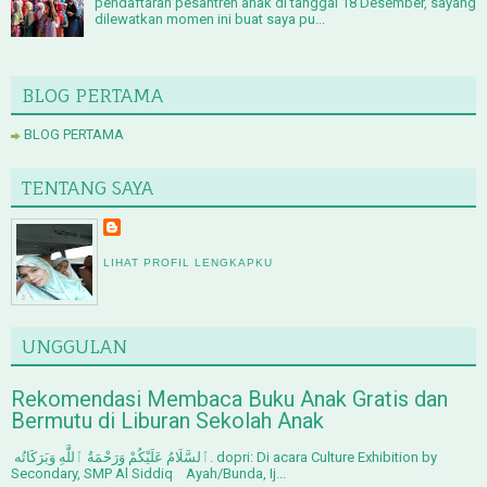
pendaftaran pesantren anak di tanggal 18 Desember, sayang
dilewatkan momen ini buat saya pu...
BLOG PERTAMA
BLOG PERTAMA
TENTANG SAYA
LIHAT PROFIL LENGKAPKU
UNGGULAN
Rekomendasi Membaca Buku Anak Gratis dan
Bermutu di Liburan Sekolah Anak
ٱلسَّلَامُ عَلَيْكُمْ وَرَحْمَةُ ٱللَّٰهِ وَبَرَكَاتُه. dopri: Di acara Culture Exhibition by
Secondary, SMP Al Siddiq Ayah/Bunda, Ij...