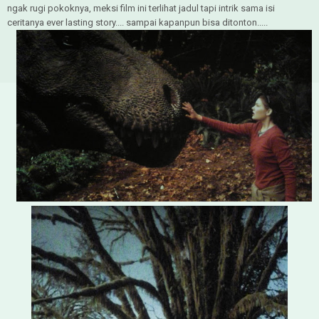
ngak rugi pokoknya, meksi film ini terlihat jadul tapi intrik sama isi
ceritanya ever lasting story.... sampai kapanpun bisa ditonton.....