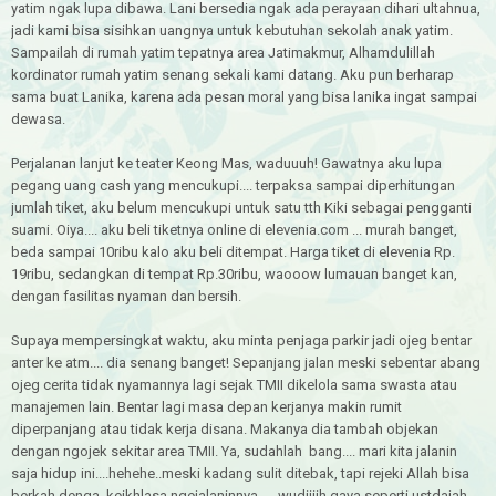
yatim ngak lupa dibawa. Lani bersedia ngak ada perayaan dihari ultahnua,
jadi kami bisa sisihkan uangnya untuk kebutuhan sekolah anak yatim.
Sampailah di rumah yatim tepatnya area Jatimakmur, Alhamdulillah
kordinator rumah yatim senang sekali kami datang. Aku pun berharap
sama buat Lanika, karena ada pesan moral yang bisa lanika ingat sampai
dewasa.
Perjalanan lanjut ke teater Keong Mas, waduuuh! Gawatnya aku lupa
pegang uang cash yang mencukupi.... terpaksa sampai diperhitungan
jumlah tiket, aku belum mencukupi untuk satu tth Kiki sebagai pengganti
suami. Oiya.... aku beli tiketnya online di elevenia.com ... murah banget,
beda sampai 10ribu kalo aku beli ditempat. Harga tiket di elevenia Rp.
19ribu, sedangkan di tempat Rp.30ribu, waooow lumauan banget kan,
dengan fasilitas nyaman dan bersih.
Supaya mempersingkat waktu, aku minta penjaga parkir jadi ojeg bentar
anter ke atm.... dia senang banget! Sepanjang jalan meski sebentar abang
ojeg cerita tidak nyamannya lagi sejak TMII dikelola sama swasta atau
manajemen lain. Bentar lagi masa depan kerjanya makin rumit
diperpanjang atau tidak kerja disana. Makanya dia tambah objekan
dengan ngojek sekitar area TMII. Ya, sudahlah bang.... mari kita jalanin
saja hidup ini....hehehe..meski kadang sulit ditebak, tapi rejeki Allah bisa
berkah denga keikhlasa ngejalaninnya..... wudiiiih gaya seperti ustdajah