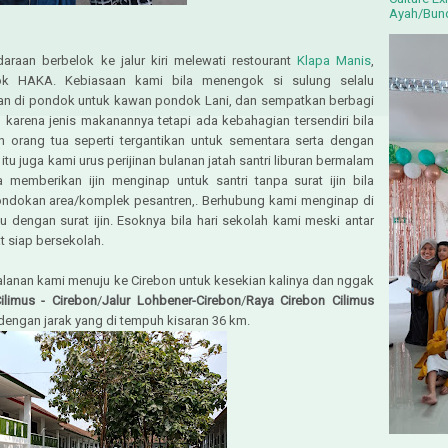
Ayah/Bunda
araan berbelok ke jalur kiri melewati restourant
Klapa Manis
,
ok HAKA. Kebiasaan kami bila menengok si sulung selalu
n di pondok untuk kawan pondok Lani, dan sempatkan berbagi
karena jenis makanannya tetapi ada kebahagian tersendiri bila
n orang tua seperti tergantikan untuk sementara serta dengan
 itu juga kami urus perijinan bulanan jatah santri liburan bermalam
memberikan ijin menginap untuk santri tanpa surat ijin bila
ondokan area/komplek pesantren,. Berhubung kami menginap di
u dengan surat ijin. Esoknya bila hari sekolah kami meski antar
t siap bersekolah.
jalanan kami menuju ke Cirebon untuk kesekian kalinya dan nggak
Cilimus - Cirebon
/
Jalur Lohbener-Cirebon
/
Raya Cirebon Cilimus
 dengan jarak yang di tempuh kisaran 36 km.