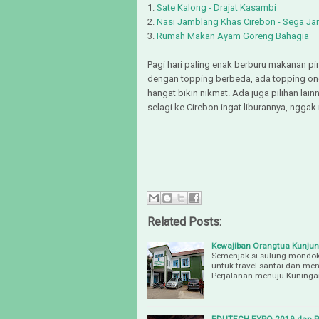
1.
Sate Kalong - Drajat Kasambi
2.
Nasi Jamblang Khas Cirebon - Sega J
3.
Rumah Makan Ayam Goreng Bahagia
Pagi hari paling enak berburu makanan pin
dengan topping berbeda, ada topping on
hangat bikin nikmat. Ada juga pilihan lai
selagi ke Cirebon ingat liburannya, ngg
Related Posts:
Kewajiban Orangtua Kunjun
Semenjak si sulung mondok
untuk travel santai dan me
Perjalanan menuju Kuningan
EDUTECH EXPO 2019 dan Pa