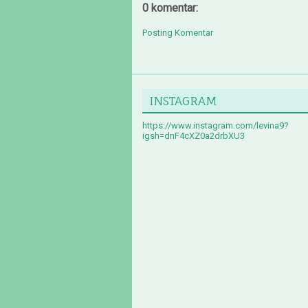
0 komentar:
Posting Komentar
INSTAGRAM
https://www.instagram.com/levina9?
igsh=dnF4cXZ0a2drbXU3