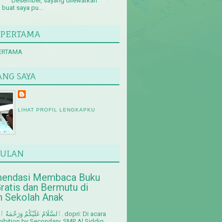
Desember, sayang dilewatkan
buat saya pu...
 PERTAMA
ERTAMA
ANG SAYA
LIHAT PROFIL LENGKAPKU
ULAN
endasi Membaca Buku
ratis dan Bermutu di
n Sekolah Anak
xhibition by Secondary, SMP Al Siddiq