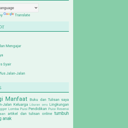
by
Translate
or
 dan Mengajar
ya
us Syair
Plus Jalan-Jalan
s
gi Manfaat
Buku dan Tulisan saya
n-Jalan
Keluarga
Lingkungan
Liburan seru
Pendidikan
gger
Lomba Puisi
Puisi
Resensi
tumbuh
artikel dan tulisan online
aan
 anak