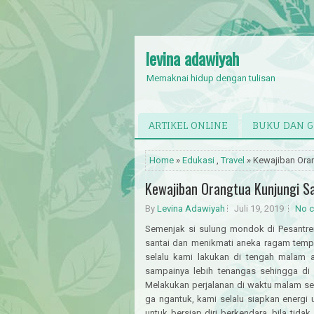
levina adawiyah
Memaknai hidup dengan tulisan
ARTIKEL ONLINE
BUKU DAN 
Home
»
Edukasi
,
Travel
» Kewajiban Ora
Kewajiban Orangtua Kunjungi S
By
Levina Adawiyah
Juli 19, 2019
No 
Semenjak si sulung mondok di Pesantre
santai dan menikmati aneka ragam tempa
selalu kami lakukan di tengah malam a
sampainya lebih tenangas sehingga di 
Melakukan perjalanan di waktu malam seb
ga ngantuk, kami selalu siapkan energi 
untuk bersiap diri berkendara, bila tida