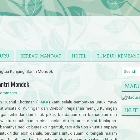
GURU
BERBAGI MANFAAT
HOTEL
TUMBUH KEMBANG
ngtua Kunjungi Santri Mondok
antri Mondok
MADU
comments
n Husnul Khotimah (
HAKA
) kami selalu sempatkan untuk
travel
t wisata di Kuningan dan Cirebon. Perjalanan menuju Kuningan
IKUTI
gar terhindar dari hiruk pikuk kendaraan dan kemacetan dan
waktu subuh sudah bisa sholat di rest area dekat Kuningan.
enarnya sedikit beresiko ngantuk, tapi ada tips khusus supaya
untuk tidur lebih dahulu, terutama untuk suami di tengah malam
k ada hambatan dari Jatimakmur- Bekasi 4 jam perjalanan tiba di