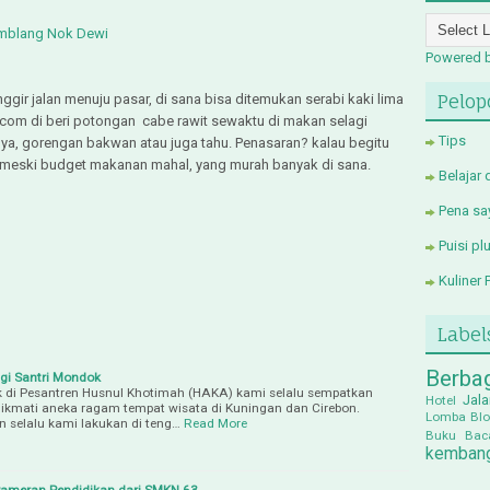
amblang Nok Dewi
Powered 
Pelop
ggir jalan menuju pasar, di sana bisa ditemukan serabi kaki lima
com di beri potongan cabe rawit sewaktu di makan selagi
Tips
nnya, gorengan bakwan atau juga tahu. Penasaran? kalau begitu
ak meski budget makanan mahal, yang murah banyak di sana.
Belajar
Pena sa
Puisi pl
Kuliner 
Label
Berba
gi Santri Mondok
 di Pesantren Husnul Khotimah (HAKA) kami selalu sempatkan
Jala
Hotel
nikmati aneka ragam tempat wisata di Kuningan dan Cirebon.
Lomba Blo
 selalu kami lakukan di teng…
Read More
Buku Bac
kembang
meran Pendidikan dari SMKN 63