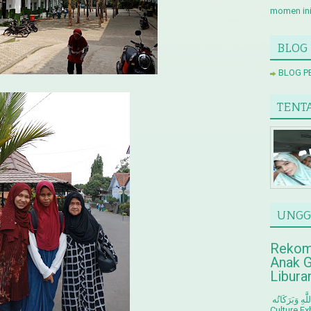
momen ini 
BLOG
BLOG P
TENT
UNGG
Rekom
Anak G
Libura
ٱلسَّلَامُ عَلَيْكُمْ وَرَحْمَةُ ٱللَّٰهِ وَبَرَكَاتُه. dopri: Di acara
Culture E