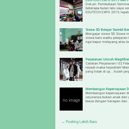
Dok.pri: Pembukaan Seminar
beberapa bulan lalu saya 
EDUTECH EXPO 2019, tepatn
Siswa SD Belajar Sambil Be
Mengajar siswa SD Siswa mau
siswa kalo waktu pelajaran 
nga kapur melayang atau be
Perjalanan Umroh Maghfira
Catatan Perjalanan I 02 Feb
terjadi maka terjadilah! Ma
yang tidak di uji... itulah jan
Membangun Kepercayaan Di
Membangun kepercayaan diri
seusianya bukan anak dari g
biasa dengan harapan dan 
← Posting Lebih Baru