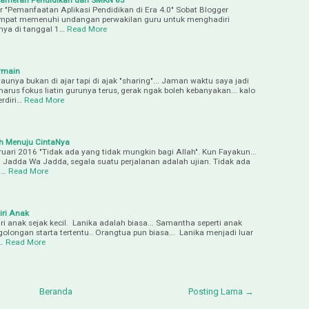
 "Pemanfaatan Aplikasi Pendidikan di Era 4.0" Sobat Blogger
sempat memenuhi undangan perwakilan guru untuk menghadiri
ya di tanggal 1…
Read More
rmain
nya bukan di ajar tapi di ajak "sharing"... Jaman waktu saya jadi
harus fokus liatin gurunya terus, gerak ngak boleh kebanyakan... kalo
rdiri…
Read More
h Menuju CintaNya
ruari 2016 "Tidak ada yang tidak mungkin bagi Allah". Kun Fayakun...
n Jadda Wa Jadda, segala suatu perjalanan adalah ujian. Tidak ada
j…
Read More
ri Anak
 anak sejak kecil. Lanika adalah biasa... Samantha seperti anak
olongan starta tertentu.. Orangtua pun biasa... Lanika menjadi luar
…
Read More
Beranda
Posting Lama →