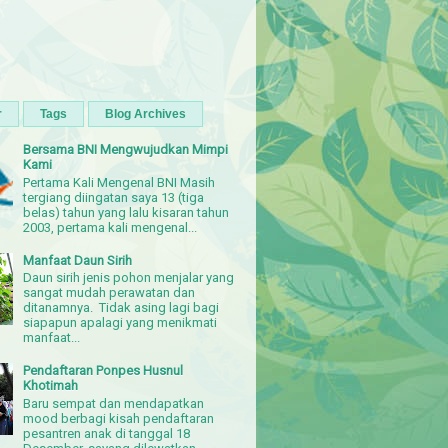
r
Tags
Blog Archives
Bersama BNI Mengwujudkan Mimpi
Kami
Pertama Kali Mengenal BNI Masih
tergiang diingatan saya 13 (tiga
belas) tahun yang lalu kisaran tahun
2003, pertama kali mengenal...
Manfaat Daun Sirih
Daun sirih jenis pohon menjalar yang
sangat mudah perawatan dan
ditanamnya. Tidak asing lagi bagi
siapapun apalagi yang menikmati
manfaat...
Pendaftaran Ponpes Husnul
Khotimah
Baru sempat dan mendapatkan
mood berbagi kisah pendaftaran
pesantren anak di tanggal 18