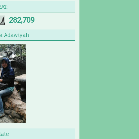
AT:
282,709
a Adawiyah
late