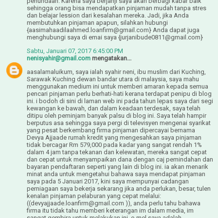
penundaan. Karena saya berjanji saya akan berbagi kabar baik
sehingga orang bisa mendapatkan pinjaman mudah tanpa stres
dan belajar lession dari kesalahan mereka. Jadi, jika Anda
membutuhkan pinjaman apapun, silahkan hubungi
{aasimahaadilaahmed.loanfirm@gmail.com} Anda dapat juga
menghubungi saya di emai saya {jurjanibude0811@gmail.com}
Sabtu, Januari 07, 2017 6:45:00 PM
nenisyahir@gmail.com
mengatakan...
aasalamaluikum, saya ialah syahir neni, ibu muslim dari Kuching,
Sarawak Kuching dewan bandar utara di malaysia, saya mahu
menggunakan medium ini untuk memberi amaran kepada semua
pencari pinjaman perlu berhati-hati kerana terdapat penipu di blog
ini. i bodoh di sini di laman web ini pada tahun lepas saya dari segi
kewangan ke bawah, dan dalam keadaan terdesak, saya telah
ditipu oleh peminjam banyak palsu di blog ini. Saya telah hampir
berputus asa sehingga saya pergi di televisyen mengenai syarikat
yang pesat berkembang firma pinjaman dipercayai bernama
Devya Ajjaade rumah kredit yang mengesahkan saya pinjaman
tidak bercagar Rm 579,000 pada kadar yang sangat rendah 1%
dalam 4 jam tanpa tekanan dan kelewatan, mereka sangat cepat
dan cepat untuk menyampaikan dana dengan caj pemindahan dan
bayaran pendaftaran seperti yang lain di blog ini. ia akan menarik
minat anda untuk mengetahui bahawa saya mendapat pinjaman
saya pada 5 Januari 2017, kini saya mempunyai cadangan
perniagaan saya bekerja sekarang jika anda perlukan, besar, tulen
kenalan pinjaman pelaburan yang cepat melalui:
((devyajjaade.loanfirm@gmail.com )), anda perlu tahu bahawa
firma itu tidak tahu memberi keterangan im dalam media, im
sangat gembira untuk melakukan ini, e-mel saya adalah