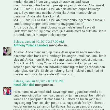
mudah dalam 24 jam yang saya diterapkan, Jadi saya
memutuskan untuk berbagi pekerjaan yang baik dari Allah melalui
MAGRETSPENCERLOANCOMPANY dalam kehidupan keluarga
saya. Saya meminta nasihat Anda jika Anda membutuhkan
pinjaman Anda lebih baik kontak
MAGRETSPENCERLOANCOMPANY. menghubungi mereka melalui
email:. (magretspencerloancompany@gmail.com)
Anda juga dapat menghubungi saya melalui email saya di
(indriatymanirjo010@gmail.com) jika Anda merasa sulit atau ingin
prosedur untuk memperoleh pinjaman.
Selasa, Januari 10, 2017 2:27:00 AM
Anthony Yuliana Lenders
mengatakan...
Apakah Anda mencari pinjaman? Atau apakah Anda menolak
pinjaman oleh bank atau lembaga keuangan untuk satu atau lebih
alasan? Anda memiliki tempat yang tepat untuk solusi pinjaman
Anda di sini! Anthony Yuliana Lender memberikan pinjaman
kepada perusahaan dan individu pada tingkat bunga rendah dan
terjangkau dari 2%. Silahkan hubungi kami melalui e-mail hari ini
melalui anthony.yulianalenders@gmail.com
Selasa, Januari 10, 2017 8:51:00 PM
hendi Zikri didi
mengatakan...
Halo, nama saya hendi didi. Saya ingin menggunakan media ini
untuk mengingatkan semua pencari pinjaman sangat berhati-hati
karena ada penipuan di mana-mana. Beberapa bulan yang lalu
saya tegang finansial, dan putus asa, saya telah foolby beberapa
lender online, saya hampir kehilangan harapan sampai seorang