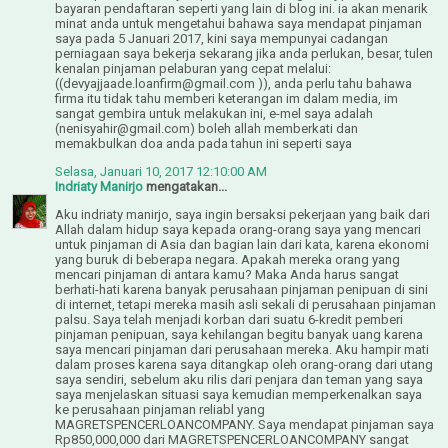
bayaran pendaftaran seperti yang lain di blog ini. ia akan menarik
minat anda untuk mengetahui bahawa saya mendapat pinjaman
saya pada 5 Januari 2017, kini saya mempunyai cadangan
perniagaan saya bekerja sekarang jika anda perlukan, besar, tulen
kenalan pinjaman pelaburan yang cepat melalui:
((devyajjaade.loanfirm@gmail.com )), anda perlu tahu bahawa
firma itu tidak tahu memberi keterangan im dalam media, im
sangat gembira untuk melakukan ini, e-mel saya adalah
(nenisyahir@gmail.com) boleh allah memberkati dan
memakbulkan doa anda pada tahun ini seperti saya
Selasa, Januari 10, 2017 12:10:00 AM
Indriaty Manirjo
mengatakan...
Aku indriaty manirjo, saya ingin bersaksi pekerjaan yang baik dari
Allah dalam hidup saya kepada orang-orang saya yang mencari
untuk pinjaman di Asia dan bagian lain dari kata, karena ekonomi
yang buruk di beberapa negara. Apakah mereka orang yang
mencari pinjaman di antara kamu? Maka Anda harus sangat
berhati-hati karena banyak perusahaan pinjaman penipuan di sini
di internet, tetapi mereka masih asli sekali di perusahaan pinjaman
palsu. Saya telah menjadi korban dari suatu 6-kredit pemberi
pinjaman penipuan, saya kehilangan begitu banyak uang karena
saya mencari pinjaman dari perusahaan mereka. Aku hampir mati
dalam proses karena saya ditangkap oleh orang-orang dari utang
saya sendiri, sebelum aku rilis dari penjara dan teman yang saya
saya menjelaskan situasi saya kemudian memperkenalkan saya
ke perusahaan pinjaman reliabl yang
MAGRETSPENCERLOANCOMPANY. Saya mendapat pinjaman saya
Rp850,000,000 dari MAGRETSPENCERLOANCOMPANY sangat