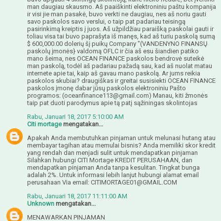
man daugiau skausmo. Aš paaiškinti elektroniniu paštu kompanija
ir visi jie man pasakė, buvo verkti ne daugiau, nes aš noriu gauti
savo paskolos savo verslui, o taip pat padariau teisingą
pasirinkimą kreiptis į juos. Aš užpildžiau paraišką paskolai gauti ir
toliau visa tai buvo paprašyta iš manęs, kad aš turiu paskolą sumą
$ 600,000.00 dolerių šį puikų Company "(VANDENYNO FINANSŲ
paskolų įmonės} valdomą OFLC ir čia aš esu šiandien patiko
mano šeima, nes OCEAN FINANCE paskolos bendrovė suteikė
man paskolą, todėl aš padariau pažadą sau, kad aš nuolat matau
internete apie tai, kaip aš gavau mano paskolą. Ar jums reikia
paskolos skubiai? draugiškas ir greitai susisiekti OCEAN FINANCE
paskolos įmonę dabar jūsų paskolos elektroniniu Pašto
programos: (oceanfinance113@gmail.com) Manau, kiti žmonės
taip pat duoti parodymus apie tą patį sąžiningas skolintojas
Rabu, Januari 18, 2017 5:10:00 AM
Citi mortage
mengatakan...
Apakah Anda membutuhkan pinjaman untuk melunasi hutang atau
membayar tagihan atau memulai bisnis? Anda memiliki skor kredit
yang rendah dan menjadi sulit untuk mendapatkan pinjaman
Silahkan hubungi CITI Mortage KREDIT PERUSAHAAN, dan
mendapatkan pinjaman Anda tanpa kesulitan. Tingkat bunga
adalah 2%. Untuk informasi lebih lanjut hubungi alamat email
perusahaan Via email: CITIMORTAGE01@GMAIL.COM
Rabu, Januari 18, 2017 11:11:00 AM
Unknown
mengatakan...
MENAWARKAN PINJAMAN