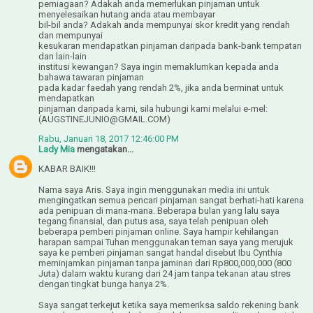
perniagaan? Adakah anda memerlukan pinjaman untuk
menyelesaikan hutang anda atau membayar
bil-bil anda? Adakah anda mempunyai skor kredit yang rendah
dan mempunyai
kesukaran mendapatkan pinjaman daripada bank-bank tempatan
dan lain-lain
institusi kewangan? Saya ingin memaklumkan kepada anda
bahawa tawaran pinjaman
pada kadar faedah yang rendah 2%, jika anda berminat untuk
mendapatkan
pinjaman daripada kami, sila hubungi kami melalui e-mel:
(AUGSTINEJUNIO@GMAIL.COM)
Rabu, Januari 18, 2017 12:46:00 PM
Lady Mia
mengatakan...
KABAR BAIK!!!
Nama saya Aris. Saya ingin menggunakan media ini untuk
mengingatkan semua pencari pinjaman sangat berhati-hati karena
ada penipuan di mana-mana. Beberapa bulan yang lalu saya
tegang finansial, dan putus asa, saya telah penipuan oleh
beberapa pemberi pinjaman online. Saya hampir kehilangan
harapan sampai Tuhan menggunakan teman saya yang merujuk
saya ke pemberi pinjaman sangat handal disebut Ibu Cynthia
meminjamkan pinjaman tanpa jaminan dari Rp800,000,000 (800
Juta) dalam waktu kurang dari 24 jam tanpa tekanan atau stres
dengan tingkat bunga hanya 2%.
Saya sangat terkejut ketika saya memeriksa saldo rekening bank