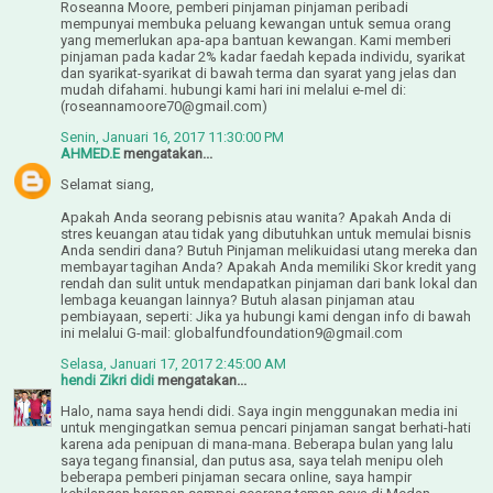
Roseanna Moore, pemberi pinjaman pinjaman peribadi
mempunyai membuka peluang kewangan untuk semua orang
yang memerlukan apa-apa bantuan kewangan. Kami memberi
pinjaman pada kadar 2% kadar faedah kepada individu, syarikat
dan syarikat-syarikat di bawah terma dan syarat yang jelas dan
mudah difahami. hubungi kami hari ini melalui e-mel di:
(roseannamoore70@gmail.com)
Senin, Januari 16, 2017 11:30:00 PM
AHMED.E
mengatakan...
Selamat siang,
Apakah Anda seorang pebisnis atau wanita? Apakah Anda di
stres keuangan atau tidak yang dibutuhkan untuk memulai bisnis
Anda sendiri dana? Butuh Pinjaman melikuidasi utang mereka dan
membayar tagihan Anda? Apakah Anda memiliki Skor kredit yang
rendah dan sulit untuk mendapatkan pinjaman dari bank lokal dan
lembaga keuangan lainnya? Butuh alasan pinjaman atau
pembiayaan, seperti: Jika ya hubungi kami dengan info di bawah
ini melalui G-mail: globalfundfoundation9@gmail.com
Selasa, Januari 17, 2017 2:45:00 AM
hendi Zikri didi
mengatakan...
Halo, nama saya hendi didi. Saya ingin menggunakan media ini
untuk mengingatkan semua pencari pinjaman sangat berhati-hati
karena ada penipuan di mana-mana. Beberapa bulan yang lalu
saya tegang finansial, dan putus asa, saya telah menipu oleh
beberapa pemberi pinjaman secara online, saya hampir