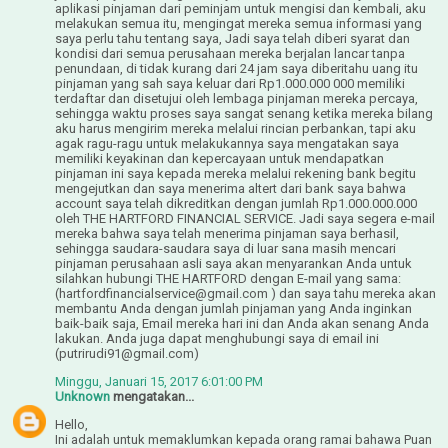
aplikasi pinjaman dari peminjam untuk mengisi dan kembali, aku
melakukan semua itu, mengingat mereka semua informasi yang
saya perlu tahu tentang saya, Jadi saya telah diberi syarat dan
kondisi dari semua perusahaan mereka berjalan lancar tanpa
penundaan, di tidak kurang dari 24 jam saya diberitahu uang itu
pinjaman yang sah saya keluar dari Rp1.000.000 000 memiliki
terdaftar dan disetujui oleh lembaga pinjaman mereka percaya,
sehingga waktu proses saya sangat senang ketika mereka bilang
aku harus mengirim mereka melalui rincian perbankan, tapi aku
agak ragu-ragu untuk melakukannya saya mengatakan saya
memiliki keyakinan dan kepercayaan untuk mendapatkan
pinjaman ini saya kepada mereka melalui rekening bank begitu
mengejutkan dan saya menerima altert dari bank saya bahwa
account saya telah dikreditkan dengan jumlah Rp1.000.000.000
oleh THE HARTFORD FINANCIAL SERVICE. Jadi saya segera e-mail
mereka bahwa saya telah menerima pinjaman saya berhasil,
sehingga saudara-saudara saya di luar sana masih mencari
pinjaman perusahaan asli saya akan menyarankan Anda untuk
silahkan hubungi THE HARTFORD dengan E-mail yang sama:
(hartfordfinancialservice@gmail.com ) dan saya tahu mereka akan
membantu Anda dengan jumlah pinjaman yang Anda inginkan
baik-baik saja, Email mereka hari ini dan Anda akan senang Anda
lakukan. Anda juga dapat menghubungi saya di email ini
(putrirudi91@gmail.com)
Minggu, Januari 15, 2017 6:01:00 PM
Unknown
mengatakan...
Hello,
Ini adalah untuk memaklumkan kepada orang ramai bahawa Puan