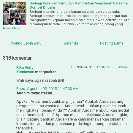
Berbagi Kebaikan Semudah Memberikan Senyuman Bersama
Dompet Dhuafa
Berbagi bisa dimana saja kapan saja dengan siapa saja.
Berbagi senyum menumbuhkan rasa saling menghargai dan
menghormati kepada lawan bicara atau lawan pertemuan kita
dimanapun berada. Terlebih jika mereka orang-orang yang…
Read More
← Posting Lebih Baru
Beranda
Posting Lama →
318 komentar:
Rika Verry
1 – 200 dari 318
Lebih baru›
Terbaru»
Kurniawan
mengatakan...
Wah saya juga nasabah BNI
Rabu, Agustus 05, 2015 11:47:00 AM
Anonim mengatakan...
Apakah Anda membutuhkan pinjaman? Apakah Anda seorang
pengusaha atau wanita dan Anda membutuhkan pinjaman untuk
meningkatkan bisnis Anda ?? Apakah Anda membutuhkan modal
untuk memulai bisnis? Apapun masalah pinjaman Anda mungkin,
di sini datang bantuan Anda karena kami menawarkan pinjaman
kepada individu dan perusahaan pada tingkat bunga rendah dan
terjangkau.
Hubungi kami hari ini di (carrenbenfirm@outlook.com atau