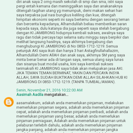
diri anak saya 2 orng masih sekolah di smp dan sma, istri saya
pergi entah kemana dan meninggalkan saya dan anakanaknya
ditengah tagihan utang yg menumpuk, demi makan sehari hari
saya terpaksa jual nasi bungkus keliling dan kue, ditengah
himpitan ekonomi seperti ini saya bertemu dengan seorang teman
dan bercerita kepadanya, Alhamdulilah beliau memberikan saran
kepada saya, dulu katanya dia juga seperti saya stelah bergabung
dengan KI JAMBRONG hidupnya kembali sukses, awalnya saya
ragu dan tidak percaya tapi selama satu minggu saya berpikir dan
melihat langsung hasilnya, saya akhirnya bergabung dan
menghubungi KI JAMBRONG di No 0853-1712-1219. Semua
petunjuk AKI saya ikuti dan hanya 3 hari Astagfirullahallazim,
Alhamdulilah Demi AllAH dan anak saya, akhirnya 5M yang saya
minta benar benar ada di tangan saya, semua utang saya lunas
dan sisanya buat modal usaha, kini saya kembali sukses
terimaksih KI JAMBRONG saya tidak akan melupakan jasa AKI.
JIKA TEMAN TEMAN BERMINAT, YAKIN DAN PERCAYA INSYA
ALLAH, SAYA SUDAH BUKTIKAN DEMI ALLAH SILAHKAN HUB KI
JAMBRONG DI 0853-1712-1219. (TANPA TUMBAL/AMAN).
Senin, November 21, 2016 10:22:00 AM
Aasimah Aadila
mengatakan...
aasamalekum, adakah anda memerlukan pinjaman, melakukan
memerlukan pinjaman segera, adakah anda memerlukan pinjaman
cepat, adakah anda memerlukan pinjaman peribadi, adakah anda
memerlukan pinjaman yang besar, adakah anda memerlukan
pinjaman perniagaan, Adakah anda memerlukan pinjaman untuk
pelaburan terlebih dahulu, adakah anda memerlukan pinjaman
jangka panjang, adakah anda memerlukan pinjaman jangka