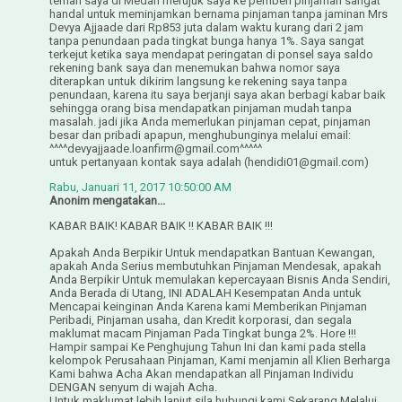
teman saya di Medan merujuk saya ke pemberi pinjaman sangat
handal untuk meminjamkan bernama pinjaman tanpa jaminan Mrs
Devya Ajjaade dari Rp853 juta dalam waktu kurang dari 2 jam
tanpa penundaan pada tingkat bunga hanya 1%. Saya sangat
terkejut ketika saya mendapat peringatan di ponsel saya saldo
rekening bank saya dan menemukan bahwa nomor saya
diterapkan untuk dikirim langsung ke rekening saya tanpa
penundaan, karena itu saya berjanji saya akan berbagi kabar baik
sehingga orang bisa mendapatkan pinjaman mudah tanpa
masalah. jadi jika Anda memerlukan pinjaman cepat, pinjaman
besar dan pribadi apapun, menghubunginya melalui email:
^^^^devyajjaade.loanfirm@gmail.com^^^^^
untuk pertanyaan kontak saya adalah (hendidi01@gmail.com)
Rabu, Januari 11, 2017 10:50:00 AM
Anonim mengatakan...
KABAR BAIK! KABAR BAIK !! KABAR BAIK !!!
Apakah Anda Berpikir Untuk mendapatkan Bantuan Kewangan,
apakah Anda Serius membutuhkan Pinjaman Mendesak, apakah
Anda Berpikir Untuk memulakan kepercayaan Bisnis Anda Sendiri,
Anda Berada di Utang, INI ADALAH Kesempatan Anda untuk
Mencapai keinginan Anda Karena kami Memberikan Pinjaman
Peribadi, Pinjaman usaha, dan Kredit korporasi, dan segala
maklumat macam Pinjaman Pada Tingkat bunga 2%. Hore !!!
Hampir sampai Ke Penghujung Tahun Ini dan kami pada stella
kelompok Perusahaan Pinjaman, Kami menjamin all Klien Berharga
Kami bahwa Acha Akan mendapatkan all Pinjaman Individu
DENGAN senyum di wajah Acha.
Untuk maklumat lebih lanjut sila hubungi kami Sekarang Melalui