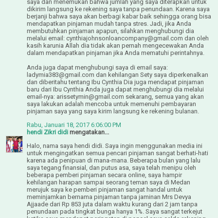
saya dan menemukan bahwa jumlah yang saya diterapkan untuk
dikirim langsung ke rekening saya tanpa penundaan. Karena saya
berjanji bahwa saya akan berbagi kabar baik sehingga orang bisa
mendapatkan pinjaman mudah tanpa stres. Jadi, jika Anda
membutuhkan pinjaman apapun, silahkan menghubungi dia
melalui email: cynthiajohnsonloancompany@gmail.com dan oleh
kasih karunia Allah dia tidak akan pernah mengecewakan Anda
dalam mendapatkan pinjaman jika Anda mematuhi perintahnya.
Anda juga dapat menghubungi saya di email saya:
ladymia383@gmail.com dan kehilangan Sety saya diperkenalkan
dan diberitahu tentang Ibu Cynthia Dia juga mendapat pinjaman
baru dari Ibu Cynthia Anda juga dapat menghubungi dia melalui
email-nya: arissetymin@gmail.com sekarang, semua yang akan
saya lakukan adalah mencoba untuk memenuhi pembayaran
pinjaman saya yang saya kirim langsung ke rekening bulanan.
Rabu, Januari 18, 2017 6:06:00 PM
hendi Zikri didi
mengatakan...
Halo, nama saya hendi didi. Saya ingin menggunakan media ini
untuk mengingatkan semua pencari pinjaman sangat berhati-hati
karena ada penipuan di mana-mana. Beberapa bulan yang lalu
saya tegang finansial, dan putus asa, saya telah menipu oleh
beberapa pemberi pinjaman secara online, saya hampir
kehilangan harapan sampai seorang teman saya di Medan
merujuk saya ke pemberi pinjaman sangat handal untuk
meminjamkan bernama pinjaman tanpa jaminan Mrs Devya
Ajjaade dari Rp 853 juta dalam waktu kurang dari 2 jam tanpa
penundaan pada tingkat bunga hanya 1%. Saya sangat terkejut