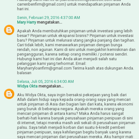
carrenbenfirm@gmail.com) untuk mendapatkan pinjaman Anda
hari ini.
Senin, Februari 29, 2016 4:37:00 AM
Mary Harry
mengatakan...
Apakah Anda membutuhkan pinjaman untuk investasi yang lebih
besar? Pinjaman untuk ekspansi bisnis? Pinjaman untuk investasi
baru? Pinjaman untuk melunasi utang jangka panjang dan tagihan.
Cari tidak lebih, kami menawarkan pinjaman dengan bunga
rendah, non agunan. Kami di sini untuk mengakhiri kemiskinan dan
pengangguran, karena setiap orang memiliki / potensi sendiri.
Hubungi kami hari ini dan Anda akan menjadi salah satu
pelanggan kami yang terhormat. Email:
Maryharryloanfirm@gmail.com Terima kasih atas dukungan Anda.
balasan
Selasa, Juli 05, 2016 6:34:00 AM
Widya Okta
mengatakan...
Aku Widya Okta, saya ingin bersaksi pekerjaan yang baik dari
Allah dalam hidup saya kepada orang-orang saya yang mencari
untuk pinjaman di Asia dan bagian lain dari kata, karena ekonomi
yang buruk di beberapa negara. Apakah mereka orang yang
mencari pinjaman di antara kamu? Maka Anda harus sangat
berhati-hati karena banyak perusahaan pinjaman penipuan di sini
di internet, tetapi mereka masih asli sekali di perusahaan pinjaman
palsu. Saya telah menjadi korban dari suatu 6-kredit pemberi
pinjaman penipuan, saya kehilangan begitu banyak uang karena
saya mencari pinjaman dari perusahaan mereka. Aku hampir mati