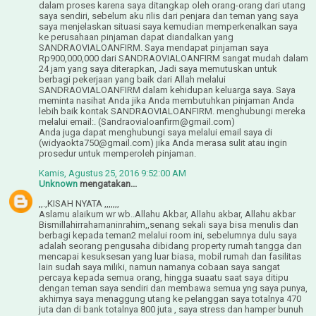
dalam proses karena saya ditangkap oleh orang-orang dari utang
saya sendiri, sebelum aku rilis dari penjara dan teman yang saya
saya menjelaskan situasi saya kemudian memperkenalkan saya
ke perusahaan pinjaman dapat diandalkan yang
SANDRAOVIALOANFIRM. Saya mendapat pinjaman saya
Rp900,000,000 dari SANDRAOVIALOANFIRM sangat mudah dalam
24 jam yang saya diterapkan, Jadi saya memutuskan untuk
berbagi pekerjaan yang baik dari Allah melalui
SANDRAOVIALOANFIRM dalam kehidupan keluarga saya. Saya
meminta nasihat Anda jika Anda membutuhkan pinjaman Anda
lebih baik kontak SANDRAOVIALOANFIRM. menghubungi mereka
melalui email:. (Sandraovialoanfirm@gmail.com)
Anda juga dapat menghubungi saya melalui email saya di
(widyaokta750@gmail.com) jika Anda merasa sulit atau ingin
prosedur untuk memperoleh pinjaman.
Kamis, Agustus 25, 2016 9:52:00 AM
Unknown
mengatakan...
,,.,KISAH NYATA ,,,,,,,
Aslamu alaikum wr wb..Allahu Akbar, Allahu akbar, Allahu akbar
Bismillahirrahamaninrahim,,senang sekali saya bisa menulis dan
berbagi kepada teman2 melalui room ini, sebelumnya dulu saya
adalah seorang pengusaha dibidang property rumah tangga dan
mencapai kesuksesan yang luar biasa, mobil rumah dan fasilitas
lain sudah saya miliki, namun namanya cobaan saya sangat
percaya kepada semua orang, hingga suaatu saat saya ditipu
dengan teman saya sendiri dan membawa semua yng saya punya,
akhirnya saya menaggung utang ke pelanggan saya totalnya 470
juta dan di bank totalnya 800 juta , saya stress dan hamper bunuh