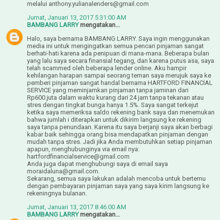
melalui anthony.yulianalenders@gmail.com
Jumat, Januari 13, 2017 5:31:00 AM
BAMBANG LARRY
mengatakan...
Halo, saya bernama BAMBANG LARRY. Saya ingin menggunakan
media ini untuk mengingatkan semua pencari pinjaman sangat
berhati-hati karena ada penipuan di mana-mana. Beberapa bulan
yang lalu saya secara finansial tegang, dan karena putus asa, saya
telah scammed oleh beberapa lender online. Aku hampir
kehilangan harapan sampai seorang teman saya merujuk saya ke
pemberi pinjaman sangat handal bernama HARTFORD FINANCIAL
SERVICE yang meminjamkan pinjaman tanpa jaminan dari
Rp600.juta dalam waktu kurang dari 24 jam tanpa tekanan atau
stres dengan tingkat bunga hanya 1.5%. Saya sangat terkejut
ketika saya memeriksa saldo rekening bank saya dan menemukan
bahwa jumlah i diterapkan untuk dikirim langsung ke rekening
saya tanpa penundaan. Karena itu saya berjanji saya akan berbagi
kabar baik sehingga orang bisa mendapatkan pinjaman dengan
mudah tanpa stres. Jadi jika Anda membutuhkan setiap pinjaman
apapun, menghubunginya via email nya:
hartfordfinancialservice@gmail.com
Anda juga dapat menghubungi saya di email saya
moraidaluna@gmail.com.
Sekarang, semua saya lakukan adalah mencoba untuk bertemu
dengan pembayaran pinjaman saya yang saya kirim langsung ke
rekeningnya bulanan.
Jumat, Januari 13, 2017 8:46:00 AM
BAMBANG LARRY
mengatakan...