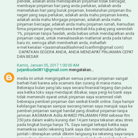
pendek, adakah anda mendapatkan pinjaman tidak bercagar,
membayar pinjaman hari yang anda perlukan, adakah anda
memerlukan hari yang buruk pinjaman, keseluruhan pinjaman ibu
negeri yang saya perlukan, adakah anda mahu pinjaman kereta,
adakah anda mahu Morgage pinjaman, adakah anda mahu
pinjaman bercagar, adakah anda mahu pinjaman rumah, Kemudian
firma pinjaman yang membawa kembali kita pakej yang serendah
1%, pinjaman tanpa faedah, anda bebas untuk mendapatkan anda
pinjaman cepat, untuk merealisasikan matlamat anda pada tahun
baru ini, semoga allah memberkati anda, inshaillah
e-mel kenalan <(aasimahaadilaahmed.loanfirm@gmail.com)
DAPATKAN SEGERA ANDA, ANDA MENDAPAT PINJAMAN CEPAT
DAN BESAR
Kamis, Januari 05, 2017 1:00:00 AM
jurjanibude0811@gmail.com
mengatakan...
media ini untuk mengingatkan semua pencari pinjaman sangat
berhati-hati karena ada scamers dan curang di mana-mana.
Beberapa bulan yang lalu saya secara finansial tegang dan putus
asa ketika toko saya mendapat dibakar, saya pergi ke bank saya
tidak memenuhi syarat untuk pinjaman saya scammed oleh
beberapa pemberi pinjaman dan serikat kredit online. Saya hampir
kehilangan harapan sampai seorang teman saya merujuk saya ke
pemberi pinjaman sangat handal yang disebut pinjaman tanpa
jaminan AASIMAHA Adila AHMED PINJAMAN FIRM sebesar Rm
250 juta dalam waktu kurang dari 14 jam tanpa tekanan atau stres
pada tingkat bunga hanya 1%. Saya sangat terkejut ketika saya
memeriksa saldo rekening bank saya dan menemukan bahwa
jumlah i diterapkan untuk dikirim langsung ke rekening saya tanpa