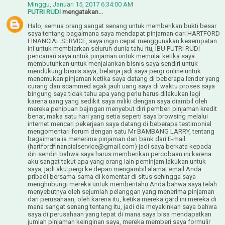
Minggu, Januari 15, 2017 6:34:00 AM
PUTRI RUDI
mengatakan...
Halo, semua orang sangat senang untuk memberikan bukti besar
saya tentang bagaimana saya mendapat pinjaman dari HARTFORD
FINANCIAL SERVICE, saya ingin cepat menggunakan kesempatan
ini untuk membiarkan seluruh dunia tahu itu, IBU PUTRI RUDI
pencarian saya untuk pinjaman untuk memulai ketika saya
membutuhkan untuk menjalankan bisnis saya sendiri untuk
mendukung bisnis saya, belanja jadi saya pergi online untuk
menemukan pinjaman ketika saya datang di beberapa lender yang
curang dan scammed agak jauh uang saya di waktu proses saya
bingung saya tidak tahu apa yang perlu harus dilakukan lagi
karena uang yang sedikit saya miliki dengan saya diambil oleh
mereka penipuan bajingan menyebut diri pemberi pinjaman kredit
benar, maka satu hari yang setia seperti saya browsing melalui
internet mencari pekerjaan saya datang di beberapa testimonial
mengomentari forum dengan satu Mr BAMBANG LARRY, tentang
bagaimana ia menerima pinjaman dari bank dari E-mail:
(hartfordfinancialservice@gmail.com) jadi saya berkata kepada
diri sendiri bahwa saya harus memberikan percobaan ini karena
aku sangat takut apa yang orang lain peminjam lakukan untuk
saya, jadi aku pergi ke depan mengambil alamat email Anda
pribadi bersama-sama di komentar di situs sehingga saya
menghubungi mereka untuk memberitahu Anda bahwa saya telah
menyebutnya oleh sejumlah pelanggan yang menerima pinjaman
dari perusahaan, oleh karena itu, ketika mereka gard ini mereka di
mana sangat senang tentang itu, jadi dia meyakinkan saya bahwa
saya di perusahaan yang tepat di mana saya bisa mendapatkan
jumlah pinjaman keinginan saya, mereka memberi saya formulir