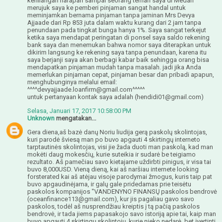
kehilangan harapan sampai seorang teman saya di Medan
merujuk saya ke pemberi pinjaman sangat handal untuk
meminjamkan bernama pinjaman tanpa jaminan Mrs Devya
Ajjaade dari Rp 853 juta dalam waktu kurang dari 2 jam tanpa
penundaan pada tingkat bunga hanya 1%. Saya sangat terkejut
ketika saya mendapat peringatan di ponsel saya saldo rekening
bank saya dan menemukan bahwa nomor saya diterapkan untuk
dikirim langsung ke rekening saya tanpa penundaan, karena itu
saya berjanji saya akan berbagi kabar baik sehingga orang bisa
mendapatkan pinjaman mudah tanpa masalah. jadi jika Anda
memerlukan pinjaman cepat, pinjaman besar dan pribadi apapun,
menghubunginya melalui email:
^^^^devyajjaade.loanfirm@gmail.com^^^^^
untuk pertanyaan kontak saya adalah (hendidi01@gmail.com)
Selasa, Januari 17, 2017 10:58:00 PM
Unknown
mengatakan...
Gera diena,aš bazė danų Noriu liudija gerą paskolų skolintojas,
kuri parodė šviesą man po buvo apgauti 4 skirtingų interneto
tarptautinės skolintojas, visi jie žada duoti man paskolą, kad man
mokėti daug mokesčių, kurie suteikia ir sudarė be teigiamo
rezultato. Aš pamečiau savo kietajame uždirbti pinigus, ir visa tai
buvo 8,000USD. Vieną dieną, kai aš naršiau internete looking
forsterated kai aš atėjau visoje parodymai žmogus, kuris taip pat
buvo apgaudinėjama, ir galų gale pridedamas prie teisėtu
paskolos kompanijos "VANDENYNO FINANSŲ paskolos bendrovė
(oceanfinance113@gmail.com), kur jis pagaliau gavo savo
paskolos, todėl aš nusprendžiau kreiptis į tą pačią paskolos
bendrovė, ir tada jiems papasakojo savo istoriją apie tai, kaip man
buvo apgauti 4 skirtingų skolintojų, kurie nieko nedarė, bet įvertinti