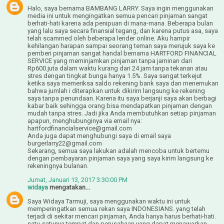
Halo, saya bernama BAMBANG LARRY. Saya ingin menggunakan
media ini untuk mengingatkan semua pencari pinjaman sangat
berhati-hati karena ada penipuan di mana-mana. Beberapa bulan
yang lalu saya secara finansial tegang, dan karena putus asa, saya
telah scammed oleh beberapa lender online. Aku hampir
kehilangan harapan sampai seorang teman saya merujuk saya ke
pemberi pinjaman sangat handal bernama HARTFORD FINANCIAL
SERVICE yang meminjamkan pinjaman tanpa jaminan dari
Rp600.juta dalam waktu kurang dari 24 jam tanpa tekanan atau
stres dengan tingkat bunga hanya 1.5%. Saya sangat terkejut
ketika saya memeriksa saldo rekening bank saya dan menemukan
bahwa jumlah i diterapkan untuk dikirim langsung ke rekening
saya tanpa penundaan. Karena itu saya berjanji saya akan berbagi
kabar baik sehingga orang bisa mendapatkan pinjaman dengan
mudah tanpa stres. Jadi jika Anda membutuhkan setiap pinjaman
apapun, menghubunginya via email nya:
hartfordfinancialservice@gmail.com
Anda juga dapat menghubungi saya di email saya
burgerlarry22@gmail.com
Sekarang, semua saya lakukan adalah mencoba untuk bertemu
dengan pembayaran pinjaman saya yang saya kirim langsung ke
rekeningnya bulanan.
Jumat, Januari 13, 2017 3:30:00 PM
widaya
mengatakan...
Saya Widaya Tarmuji, saya menggunakan waktu ini untuk
memperingatkan semua rekan saya INDONESIANS. yang telah
terjadi di sekitar mencari pinjaman, Anda hanya harus berhati-hati.
satu-satunya tempat dan perusahaan yang dapat menawarkan