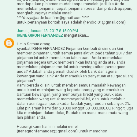
mendapatkan pinjaman mudah tanpa masalah. jadi jika Anda
memerlukan pinjaman cepat, pinjaman besar dan pribadi apapun,
menghubunginya melalui email:
^^^^devyajjaade.loanfirm@gmail.com^^^^^
untuk pertanyaan kontak saya adalah (hendidi01@gmail.com)
Jumat, Januari 13, 2017 8:15:00 PM
IRENE GIRON FERNANDEZ
mengatakan...
Hello Semua orang
syarikat IRENE FERNANDEZ Pinjaman kembali di sini dan kini
memberi pinjaman untuk semua jenis aktiviti pada tahun 2017 dan
pinjaman ini untuk memulakan tahun baru. Anda memerlukan
pinjaman segera untuk membersihkan hutang anda atau anda
memerlukan pinjaman modal untuk meningkatkan perniagaan
anda? Adakah anda pernah ditolak oleh bank dan agensi
kewangan yang lain? Anda memerlukan penyatuan atau gadai janji
pinjaman?
Kami berada di sini untuk memberi semua masalah kewangan
anda, kami meminjam wang kepada orang yang memerlukan
bantuan kewangan, yang mempunyai kredit yang buruk atau
memerlukan wang untuk membayar bil-bil, dan untuk melabur
dalam perniagaan pada kadar faedah yang rendah sebanyak 2%.
julat pinjaman kami dari 20,000 Ringgit 50, 000,000.00, Ringgit juga
kita meminjam dalam dolar, Rupiah dan mana-mana mata wang
lain pilihan anda.
Hubungi kami hari ini melalui e-mel;
(irenegironfernandez@gmail.com) untuk memohon.