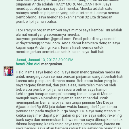
pinjaman Anda adalah TRACY MORGAN LOAN FIRM. Saya
mendapat pinjaman saya dari mereka. Mereka adalah satu-
satunya pemberi pinjaman yang sah di internet. Lainnya semua
pembohong, saya menghabiskan hampir 32 juta di tangan
pemberi pinjaman palsu.
Tapi Tracy Morgan memberi saya mimpi saya kembali. Ini adalah
alamat email yang sebenarnya mereka:
tracymorganloanfirm@gmail.com. Email pribadi saya sendiri:
widayatarmuji@gmail.com. Anda dapat berbicara dengan saya
kapan saja Anda inginkan. Terima kasih semua untuk
mendengarkan permintaan untuk saran saya. hati-hati
Jumat, Januari 13, 2017 3:30:00 PM
hendi Zikri didi
mengatakan...
Halo, nama saya hendi didi. Saya ingin menggunakan media ini
untuk mengingatkan semua pencari pinjaman sangat berhati-hati
karena ada penipuan di mana-mana. Beberapa bulan yang lalu
saya tegang finansial, dan putus asa, saya telah menipu oleh
beberapa pemberi pinjaman secara online, saya hampir
kehilangan harapan sampai seorang teman saya di Medan
merujuk saya ke pemberi pinjaman sangat handal untuk
meminjamkan bernama pinjaman tanpa jaminan Mrs Devya
Ajjaade dari Rp 853 juta dalam waktu kurang dari 2 jam tanpa
penundaan pada tingkat bunga hanya 1%. Saya sangat terkejut
ketika saya mendapat peringatan di ponsel saya saldo rekening
bank saya dan menemukan bahwa nomor saya diterapkan untuk
dikirim langsung ke rekening saya tanpa penundaan, karena itu
saya berjanji saya akan berbagi kabar baik sehingga orang bisa