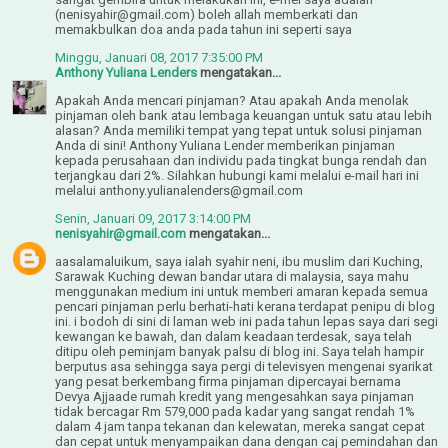
(nenisyahir@gmail.com) boleh allah memberkati dan
memakbulkan doa anda pada tahun ini seperti saya
Minggu, Januari 08, 2017 7:35:00 PM
Anthony Yuliana Lenders
mengatakan...
Apakah Anda mencari pinjaman? Atau apakah Anda menolak
pinjaman oleh bank atau lembaga keuangan untuk satu atau lebih
alasan? Anda memiliki tempat yang tepat untuk solusi pinjaman
Anda di sini! Anthony Yuliana Lender memberikan pinjaman
kepada perusahaan dan individu pada tingkat bunga rendah dan
terjangkau dari 2%. Silahkan hubungi kami melalui e-mail hari ini
melalui anthony.yulianalenders@gmail.com
Senin, Januari 09, 2017 3:14:00 PM
nenisyahir@gmail.com
mengatakan...
aasalamaluikum, saya ialah syahir neni, ibu muslim dari Kuching,
Sarawak Kuching dewan bandar utara di malaysia, saya mahu
menggunakan medium ini untuk memberi amaran kepada semua
pencari pinjaman perlu berhati-hati kerana terdapat penipu di blog
ini. i bodoh di sini di laman web ini pada tahun lepas saya dari segi
kewangan ke bawah, dan dalam keadaan terdesak, saya telah
ditipu oleh peminjam banyak palsu di blog ini. Saya telah hampir
berputus asa sehingga saya pergi di televisyen mengenai syarikat
yang pesat berkembang firma pinjaman dipercayai bernama
Devya Ajjaade rumah kredit yang mengesahkan saya pinjaman
tidak bercagar Rm 579,000 pada kadar yang sangat rendah 1%
dalam 4 jam tanpa tekanan dan kelewatan, mereka sangat cepat
dan cepat untuk menyampaikan dana dengan caj pemindahan dan