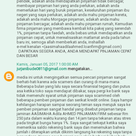
pendek, adakah anda mendapatkan pinjaman tidak bercagar,
membayar pinjaman hari yang anda perlukan, adakah anda
memerlukan hari yang buruk pinjaman, keseluruhan pinjaman ibu
negeri yang saya perlukan, adakah anda mahu pinjaman kereta,
adakah anda mahu Morgage pinjaman, adakah anda mahu
pinjaman bercagar, adakah anda mahu pinjaman rumah, Kemudian
firma pinjaman yang membawa kembali kita pakej yang serendah
1%, pinjaman tanpa faedah, anda bebas untuk mendapatkan anda
pinjaman cepat, untuk merealisasikan matlamat anda pada tahun
baru ini, semoga allah memberkati anda, inshaillah
e-mel kenalan <(aasimahaadilaahmed.loanfirm@gmail.com)
DAPATKAN SEGERA ANDA, ANDA MENDAPAT PINJAMAN CEPAT
DAN BESAR
Kamis, Januari 05, 2017 1:00:00 AM
jurjanibude0811@gmail.com
mengatakan...
media ini untuk mengingatkan semua pencari pinjaman sangat
berhati-hati karena ada scamers dan curang di mana-mana.
Beberapa bulan yang lalu saya secara finansial tegang dan putus
asa ketika toko saya mendapat dibakar, saya pergi ke bank saya
tidak memenuhi syarat untuk pinjaman saya scammed oleh
beberapa pemberi pinjaman dan serikat kredit online. Saya hampir
kehilangan harapan sampai seorang teman saya merujuk saya ke
pemberi pinjaman sangat handal yang disebut pinjaman tanpa
jaminan AASIMAHA Adila AHMED PINJAMAN FIRM sebesar Rm
250 juta dalam waktu kurang dari 14 jam tanpa tekanan atau stres
pada tingkat bunga hanya 1%. Saya sangat terkejut ketika saya
memeriksa saldo rekening bank saya dan menemukan bahwa
jumlah i diterapkan untuk dikirim langsung ke rekening saya tanpa