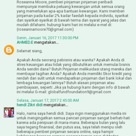
Roseanna Moore, pemberi pinjaman pinjaman peribadi
mempunyai membuka peluang kewangan untuk semua orang
yang memerlukan apa-apa bantuan kewangan. Kami memberi
pinjaman pada kadar 2% kadar faedah kepada individu, syarikat
dan syarikat-syarikat di bawah terma dan syarat yang jelas dan
mudah difahami. hubungi kami hari ini melalui e-mel di:
(roseannamoore70@gmail.com)
Senin, Januari 16, 2017 11:30:00 PM
AHMED.E
mengatakan...
Selamat siang,
Apakah Anda seorang pebisnis atau wanita? Apakah Anda di
stres keuangan atau tidak yang dibutuhkan untuk memulai bisnis
Anda sendiri dana? Butuh Pinjaman melikuidasi utang mereka dan
membayar tagihan Anda? Apakah Anda memiliki Skor kredit yang
rendah dan sulit untuk mendapatkan pinjaman dari bank lokal dan
lembaga keuangan lainnya? Butuh alasan pinjaman atau
pembiayaan, seperti: Jika ya hubungi kami dengan info di bawah
ini melalui G-mail: globalfundfoundation9@gmail.com
Selasa, Januari 17, 2017 2:45:00 AM
hendi Zikri didi
mengatakan...
Halo, nama saya hendi didi. Saya ingin menggunakan media ini
untuk mengingatkan semua pencari pinjaman sangat berhati-hati
karena ada penipuan di mana-mana. Beberapa bulan yang lalu
saya tegang finansial, dan putus asa, saya telah menipu oleh
beberapa pemberi pinjaman secara online, saya hampir