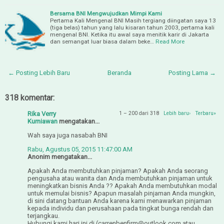
Bersama BNI Mengwujudkan Mimpi Kami
Pertama Kali Mengenal BNI Masih tergiang diingatan saya 13
(tiga belas) tahun yang lalu kisaran tahun 2003, pertama kali
mengenal BNI. Ketika itu awal saya menitik karir di Jakarta
dan semangat luar biasa dalam beke…
Read More
← Posting Lebih Baru
Beranda
Posting Lama →
318 komentar:
Rika Verry
1 – 200 dari 318
Lebih baru›
Terbaru»
Kurniawan
mengatakan...
Wah saya juga nasabah BNI
Rabu, Agustus 05, 2015 11:47:00 AM
Anonim mengatakan...
Apakah Anda membutuhkan pinjaman? Apakah Anda seorang
pengusaha atau wanita dan Anda membutuhkan pinjaman untuk
meningkatkan bisnis Anda ?? Apakah Anda membutuhkan modal
untuk memulai bisnis? Apapun masalah pinjaman Anda mungkin,
di sini datang bantuan Anda karena kami menawarkan pinjaman
kepada individu dan perusahaan pada tingkat bunga rendah dan
terjangkau.
Hubungi kami hari ini di (carrenbenfirm@outlook.com atau