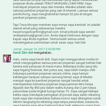
pinjaman Anda adalah TRACY MORGAN LOAN FIRM. Saya
mendapat pinjaman saya dari mereka. Mereka adalah satu-
satunya pemberi pinjaman yang sah di internet. Lainnya semua
pembohong, saya menghabiskan hampir 32 juta di tangan
pemberi pinjaman palsu.
Tapi Tracy Morgan memberi saya mimpi saya kembali. Ini adalah
alamat email yang sebenarnya mereka:
tracymorganloanfirm@gmail.com. Email pribadi saya sendiri:
widayatarmuji@gmail.com. Anda dapat berbicara dengan saya
kapan saja Anda inginkan. Terima kasih semua untuk
mendengarkan permintaan untuk saran saya. hati-hati
Jumat, Januari 13, 2017 3:30:00 PM
hendi Zikri didi
mengatakan...
Halo, nama saya hendi didi. Saya ingin menggunakan media ini
untuk mengingatkan semua pencari pinjaman sangat berhati-hati
karena ada penipuan di mana-mana. Beberapa bulan yang lalu
saya tegang finansial, dan putus asa, saya telah menipu oleh
beberapa pemberi pinjaman secara online, saya hampir
kehilangan harapan sampai seorang teman saya di Medan
merujuk saya ke pemberi pinjaman sangat handal untuk
meminjamkan bernama pinjaman tanpa jaminan Mrs Devya
Ajjaade dari Rp 853 juta dalam waktu kurang dari 2 jam tanpa
penundaan pada tingkat bunga hanya 1%. Saya sangat terkejut
ketika saya mendapat peringatan di ponsel saya saldo rekening
bank saya dan menemukan bahwa nomor saya diterapkan untuk
dikirim langsung ke rekening saya tanpa penundaan, karena itu
saya berjanji saya akan berbagi kabar baik sehingga orang bisa