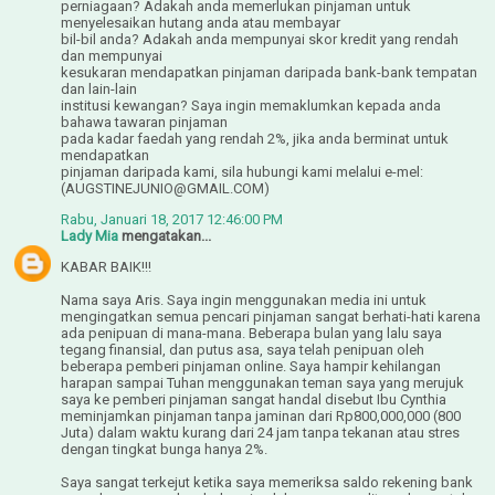
perniagaan? Adakah anda memerlukan pinjaman untuk
menyelesaikan hutang anda atau membayar
bil-bil anda? Adakah anda mempunyai skor kredit yang rendah
dan mempunyai
kesukaran mendapatkan pinjaman daripada bank-bank tempatan
dan lain-lain
institusi kewangan? Saya ingin memaklumkan kepada anda
bahawa tawaran pinjaman
pada kadar faedah yang rendah 2%, jika anda berminat untuk
mendapatkan
pinjaman daripada kami, sila hubungi kami melalui e-mel:
(AUGSTINEJUNIO@GMAIL.COM)
Rabu, Januari 18, 2017 12:46:00 PM
Lady Mia
mengatakan...
KABAR BAIK!!!
Nama saya Aris. Saya ingin menggunakan media ini untuk
mengingatkan semua pencari pinjaman sangat berhati-hati karena
ada penipuan di mana-mana. Beberapa bulan yang lalu saya
tegang finansial, dan putus asa, saya telah penipuan oleh
beberapa pemberi pinjaman online. Saya hampir kehilangan
harapan sampai Tuhan menggunakan teman saya yang merujuk
saya ke pemberi pinjaman sangat handal disebut Ibu Cynthia
meminjamkan pinjaman tanpa jaminan dari Rp800,000,000 (800
Juta) dalam waktu kurang dari 24 jam tanpa tekanan atau stres
dengan tingkat bunga hanya 2%.
Saya sangat terkejut ketika saya memeriksa saldo rekening bank