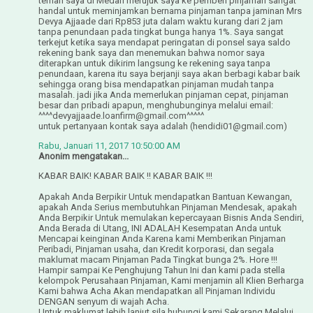
teman saya di Medan merujuk saya ke pemberi pinjaman sangat
handal untuk meminjamkan bernama pinjaman tanpa jaminan Mrs
Devya Ajjaade dari Rp853 juta dalam waktu kurang dari 2 jam
tanpa penundaan pada tingkat bunga hanya 1%. Saya sangat
terkejut ketika saya mendapat peringatan di ponsel saya saldo
rekening bank saya dan menemukan bahwa nomor saya
diterapkan untuk dikirim langsung ke rekening saya tanpa
penundaan, karena itu saya berjanji saya akan berbagi kabar baik
sehingga orang bisa mendapatkan pinjaman mudah tanpa
masalah. jadi jika Anda memerlukan pinjaman cepat, pinjaman
besar dan pribadi apapun, menghubunginya melalui email:
^^^^devyajjaade.loanfirm@gmail.com^^^^^
untuk pertanyaan kontak saya adalah (hendidi01@gmail.com)
Rabu, Januari 11, 2017 10:50:00 AM
Anonim mengatakan...
KABAR BAIK! KABAR BAIK !! KABAR BAIK !!!
Apakah Anda Berpikir Untuk mendapatkan Bantuan Kewangan,
apakah Anda Serius membutuhkan Pinjaman Mendesak, apakah
Anda Berpikir Untuk memulakan kepercayaan Bisnis Anda Sendiri,
Anda Berada di Utang, INI ADALAH Kesempatan Anda untuk
Mencapai keinginan Anda Karena kami Memberikan Pinjaman
Peribadi, Pinjaman usaha, dan Kredit korporasi, dan segala
maklumat macam Pinjaman Pada Tingkat bunga 2%. Hore !!!
Hampir sampai Ke Penghujung Tahun Ini dan kami pada stella
kelompok Perusahaan Pinjaman, Kami menjamin all Klien Berharga
Kami bahwa Acha Akan mendapatkan all Pinjaman Individu
DENGAN senyum di wajah Acha.
Untuk maklumat lebih lanjut sila hubungi kami Sekarang Melalui