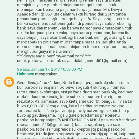
kehilangan harapan sampai seorang teman saya di Medan
merujuk saya ke pemberi pinjaman sangat handal untuk
meminjamkan bernama pinjaman tanpa jaminan Mrs Devya
Ajjaade dari Rp 853 juta dalam waktu kurang dari 2 jam tanpa
penundaan pada tingkat bunga hanya 1%. Saya sangat terkejut
ketika saya mendapat peringatan di ponsel saya saldo rekening
bank saya dan menemukan bahwa nomor saya diterapkan untuk
dikirim langsung ke rekening saya tanpa penundaan, karena itu
saya berjanji saya akan berbagi kabar baik sehingga orang bisa
mendapatkan pinjaman mudah tanpa masalah. jadi jika Anda
memerlukan pinjaman cepat, pinjaman besar dan pribadi apapun,
menghubunginya melalui email:
^^^^devyajjaade.loanfirm@gmail.com^^^^^
untuk pertanyaan kontak saya adalah (hendidi01@gmail.com)
Selasa, Januari 17, 2017 10:58:00 PM
Unknown
mengatakan...
Gera diena,aš bazė danų Noriu liudija gerą paskolų skolintojas,
kuri parodė šviesą man po buvo apgauti 4 skirtingų interneto
tarptautinės skolintojas, visi jie žada duoti man paskolą, kad man
mokėti daug mokesčių, kurie suteikia ir sudarė be teigiamo
rezultato. Aš pamečiau savo kietajame uždirbti pinigus, ir visa tai
buvo 8,000USD. Vieną dieną, kai aš naršiau internete looking
forsterated kai aš atėjau visoje parodymai žmogus, kuris taip pat
buvo apgaudinėjama, ir galų gale pridedamas prie teisėtu
paskolos kompanijos "VANDENYNO FINANSŲ paskolos bendrovė
(oceanfinance113@gmail.com), kur jis pagaliau gavo savo
paskolos, todėl aš nusprendžiau kreiptis į tą pačią paskolos
bendrovė, ir tada jiems papasakojo savo istoriją apie tai, kaip man
buvo apgauti 4 skirtingų skolintojų, kurie nieko nedarė, bet įvertinti