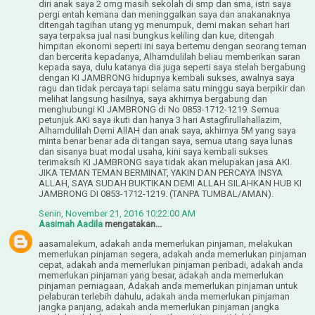
diri anak saya 2 orng masih sekolah di smp dan sma, istri saya
pergi entah kemana dan meninggalkan saya dan anakanaknya
ditengah tagihan utang yg menumpuk, demi makan sehari hari
saya terpaksa jual nasi bungkus keliling dan kue, ditengah
himpitan ekonomi seperti ini saya bertemu dengan seorang teman
dan bercerita kepadanya, Alhamdulilah beliau memberikan saran
kepada saya, dulu katanya dia juga seperti saya stelah bergabung
dengan KI JAMBRONG hidupnya kembali sukses, awalnya saya
ragu dan tidak percaya tapi selama satu minggu saya berpikir dan
melihat langsung hasilnya, saya akhirnya bergabung dan
menghubungi KI JAMBRONG di No 0853-1712-1219. Semua
petunjuk AKI saya ikuti dan hanya 3 hari Astagfirullahallazim,
Alhamdulilah Demi AllAH dan anak saya, akhirnya 5M yang saya
minta benar benar ada di tangan saya, semua utang saya lunas
dan sisanya buat modal usaha, kini saya kembali sukses
terimaksih KI JAMBRONG saya tidak akan melupakan jasa AKI.
JIKA TEMAN TEMAN BERMINAT, YAKIN DAN PERCAYA INSYA
ALLAH, SAYA SUDAH BUKTIKAN DEMI ALLAH SILAHKAN HUB KI
JAMBRONG DI 0853-1712-1219. (TANPA TUMBAL/AMAN).
Senin, November 21, 2016 10:22:00 AM
Aasimah Aadila
mengatakan...
aasamalekum, adakah anda memerlukan pinjaman, melakukan
memerlukan pinjaman segera, adakah anda memerlukan pinjaman
cepat, adakah anda memerlukan pinjaman peribadi, adakah anda
memerlukan pinjaman yang besar, adakah anda memerlukan
pinjaman perniagaan, Adakah anda memerlukan pinjaman untuk
pelaburan terlebih dahulu, adakah anda memerlukan pinjaman
jangka panjang, adakah anda memerlukan pinjaman jangka