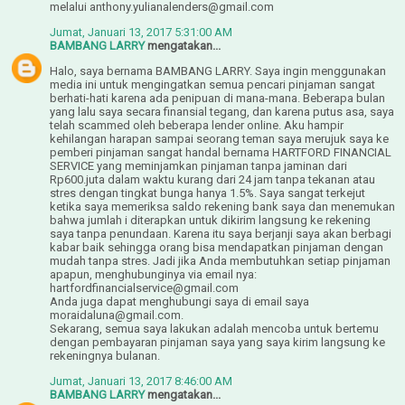
melalui anthony.yulianalenders@gmail.com
Jumat, Januari 13, 2017 5:31:00 AM
BAMBANG LARRY
mengatakan...
Halo, saya bernama BAMBANG LARRY. Saya ingin menggunakan
media ini untuk mengingatkan semua pencari pinjaman sangat
berhati-hati karena ada penipuan di mana-mana. Beberapa bulan
yang lalu saya secara finansial tegang, dan karena putus asa, saya
telah scammed oleh beberapa lender online. Aku hampir
kehilangan harapan sampai seorang teman saya merujuk saya ke
pemberi pinjaman sangat handal bernama HARTFORD FINANCIAL
SERVICE yang meminjamkan pinjaman tanpa jaminan dari
Rp600.juta dalam waktu kurang dari 24 jam tanpa tekanan atau
stres dengan tingkat bunga hanya 1.5%. Saya sangat terkejut
ketika saya memeriksa saldo rekening bank saya dan menemukan
bahwa jumlah i diterapkan untuk dikirim langsung ke rekening
saya tanpa penundaan. Karena itu saya berjanji saya akan berbagi
kabar baik sehingga orang bisa mendapatkan pinjaman dengan
mudah tanpa stres. Jadi jika Anda membutuhkan setiap pinjaman
apapun, menghubunginya via email nya:
hartfordfinancialservice@gmail.com
Anda juga dapat menghubungi saya di email saya
moraidaluna@gmail.com.
Sekarang, semua saya lakukan adalah mencoba untuk bertemu
dengan pembayaran pinjaman saya yang saya kirim langsung ke
rekeningnya bulanan.
Jumat, Januari 13, 2017 8:46:00 AM
BAMBANG LARRY
mengatakan...