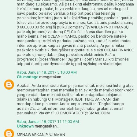
man daugiau skausmo. Aš paaiškinti elektroniniu paštu kompanija
ir visi jie man pasakė, buvo verkti ne daugiau, nes aš noriu gauti
savo paskolos savo verslui, o taip pat padariau teisingą
pasirinkimą kreiptis į juos. Aš užpildžiau paraišką paskolai gauti ir
toliau visa tai buvo paprašyta iš manęs, kad aš turiu paskolą sumą
$ 600,000.00 dolerių šį puikų Company "(VANDENYNO FINANSŲ
paskolų įmonės} valdomą OFLC ir čia aš esu šiandien patiko
mano šeima, nes OCEAN FINANCE paskolos bendrovė suteikė
man paskolą, todėl aš padariau pažadą sau, kad aš nuolat matau
internete apie tai, kaip aš gavau mano paskolą. Ar jums reikia
paskolos skubiai? draugiškas ir greitai susisiekti OCEAN FINANCE
paskolos įmonę dabar jūsų paskolos elektroniniu Pašto
programos: (oceanfinance113@gmail.com) Manau, kiti žmonės
taip pat duoti parodymus apie tą patį sąžiningas skolintojas
Rabu, Januari 18, 2017 5:10:00 AM
Citi mortage
mengatakan...
Apakah Anda membutuhkan pinjaman untuk melunasi hutang atau
membayar tagihan atau memulai bisnis? Anda memiliki skor kredit
yang rendah dan menjadi sulit untuk mendapatkan pinjaman
Silahkan hubungi CITI Mortage KREDIT PERUSAHAAN, dan
mendapatkan pinjaman Anda tanpa kesulitan. Tingkat bunga
adalah 2%. Untuk informasi lebih lanjut hubungi alamat email
perusahaan Via email: CITIMORTAGE01@GMAIL.COM
Rabu, Januari 18, 2017 11:11:00 AM
Unknown
mengatakan...
MENAWARKAN PINJAMAN