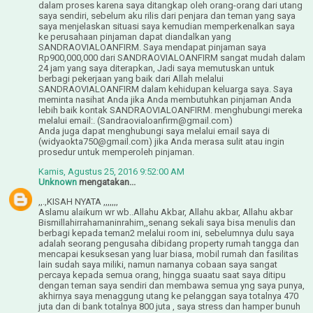
dalam proses karena saya ditangkap oleh orang-orang dari utang
saya sendiri, sebelum aku rilis dari penjara dan teman yang saya
saya menjelaskan situasi saya kemudian memperkenalkan saya
ke perusahaan pinjaman dapat diandalkan yang
SANDRAOVIALOANFIRM. Saya mendapat pinjaman saya
Rp900,000,000 dari SANDRAOVIALOANFIRM sangat mudah dalam
24 jam yang saya diterapkan, Jadi saya memutuskan untuk
berbagi pekerjaan yang baik dari Allah melalui
SANDRAOVIALOANFIRM dalam kehidupan keluarga saya. Saya
meminta nasihat Anda jika Anda membutuhkan pinjaman Anda
lebih baik kontak SANDRAOVIALOANFIRM. menghubungi mereka
melalui email:. (Sandraovialoanfirm@gmail.com)
Anda juga dapat menghubungi saya melalui email saya di
(widyaokta750@gmail.com) jika Anda merasa sulit atau ingin
prosedur untuk memperoleh pinjaman.
Kamis, Agustus 25, 2016 9:52:00 AM
Unknown
mengatakan...
,,.,KISAH NYATA ,,,,,,,
Aslamu alaikum wr wb..Allahu Akbar, Allahu akbar, Allahu akbar
Bismillahirrahamaninrahim,,senang sekali saya bisa menulis dan
berbagi kepada teman2 melalui room ini, sebelumnya dulu saya
adalah seorang pengusaha dibidang property rumah tangga dan
mencapai kesuksesan yang luar biasa, mobil rumah dan fasilitas
lain sudah saya miliki, namun namanya cobaan saya sangat
percaya kepada semua orang, hingga suaatu saat saya ditipu
dengan teman saya sendiri dan membawa semua yng saya punya,
akhirnya saya menaggung utang ke pelanggan saya totalnya 470
juta dan di bank totalnya 800 juta , saya stress dan hamper bunuh