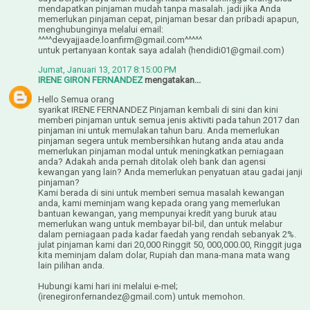
mendapatkan pinjaman mudah tanpa masalah. jadi jika Anda
memerlukan pinjaman cepat, pinjaman besar dan pribadi apapun,
menghubunginya melalui email:
^^^^devyajjaade.loanfirm@gmail.com^^^^^
untuk pertanyaan kontak saya adalah (hendidi01@gmail.com)
Jumat, Januari 13, 2017 8:15:00 PM
IRENE GIRON FERNANDEZ
mengatakan...
Hello Semua orang
syarikat IRENE FERNANDEZ Pinjaman kembali di sini dan kini
memberi pinjaman untuk semua jenis aktiviti pada tahun 2017 dan
pinjaman ini untuk memulakan tahun baru. Anda memerlukan
pinjaman segera untuk membersihkan hutang anda atau anda
memerlukan pinjaman modal untuk meningkatkan perniagaan
anda? Adakah anda pernah ditolak oleh bank dan agensi
kewangan yang lain? Anda memerlukan penyatuan atau gadai janji
pinjaman?
Kami berada di sini untuk memberi semua masalah kewangan
anda, kami meminjam wang kepada orang yang memerlukan
bantuan kewangan, yang mempunyai kredit yang buruk atau
memerlukan wang untuk membayar bil-bil, dan untuk melabur
dalam perniagaan pada kadar faedah yang rendah sebanyak 2%.
julat pinjaman kami dari 20,000 Ringgit 50, 000,000.00, Ringgit juga
kita meminjam dalam dolar, Rupiah dan mana-mana mata wang
lain pilihan anda.
Hubungi kami hari ini melalui e-mel;
(irenegironfernandez@gmail.com) untuk memohon.