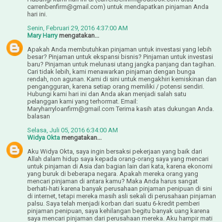
carrenbenfirm@gmail.com) untuk mendapatkan pinjaman Anda
hari ini.
Senin, Februari 29, 2016 4:37:00 AM
Mary Harry
mengatakan...
Apakah Anda membutuhkan pinjaman untuk investasi yang lebih
besar? Pinjaman untuk ekspansi bisnis? Pinjaman untuk investasi
baru? Pinjaman untuk melunasi utang jangka panjang dan tagihan.
Cari tidak lebih, kami menawarkan pinjaman dengan bunga
rendah, non agunan. Kami di sini untuk mengakhiri kemiskinan dan
pengangguran, karena setiap orang memiliki / potensi sendiri.
Hubungi kami hari ini dan Anda akan menjadi salah satu
pelanggan kami yang terhormat. Email:
Maryharryloanfirm@gmail.com Terima kasih atas dukungan Anda.
balasan
Selasa, Juli 05, 2016 6:34:00 AM
Widya Okta
mengatakan...
Aku Widya Okta, saya ingin bersaksi pekerjaan yang baik dari
Allah dalam hidup saya kepada orang-orang saya yang mencari
untuk pinjaman di Asia dan bagian lain dari kata, karena ekonomi
yang buruk di beberapa negara. Apakah mereka orang yang
mencari pinjaman di antara kamu? Maka Anda harus sangat
berhati-hati karena banyak perusahaan pinjaman penipuan di sini
di internet, tetapi mereka masih asli sekali di perusahaan pinjaman
palsu. Saya telah menjadi korban dari suatu 6-kredit pemberi
pinjaman penipuan, saya kehilangan begitu banyak uang karena
saya mencari pinjaman dari perusahaan mereka. Aku hampir mati