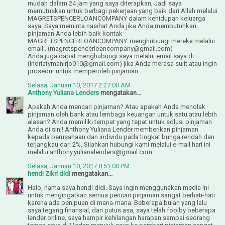
mudah dalam 24 jam yang saya diterapkan, Jadi saya
memutuskan untuk berbagi pekerjaan yang baik dari Allah melalui
MAGRETSPENCERLOANCOMPANY dalam kehidupan keluarga
saya. Saya meminta nasihat Anda jika Anda membutuhkan
pinjaman Anda lebih baik kontak
MAGRETSPENCERLOANCOMPANY. menghubungi mereka melalui
email:. (magretspencerloancompany@gmail.com)
Anda juga dapat menghubungi saya melalui email saya di
(indriatymanirjo010@gmail.com) jika Anda merasa sulit atau ingin
prosedur untuk memperoleh pinjaman.
Selasa, Januari 10, 2017 2:27:00 AM
Anthony Yuliana Lenders
mengatakan...
Apakah Anda mencari pinjaman? Atau apakah Anda menolak
pinjaman oleh bank atau lembaga keuangan untuk satu atau lebih
alasan? Anda memiliki tempat yang tepat untuk solusi pinjaman
Anda di sini! Anthony Yuliana Lender memberikan pinjaman
kepada perusahaan dan individu pada tingkat bunga rendah dan
terjangkau dari 2%. Silahkan hubungi kami melalui e-mail hari ini
melalui anthony.yulianalenders@gmail.com
Selasa, Januari 10, 2017 8:51:00 PM
hendi Zikri didi
mengatakan...
Halo, nama saya hendi didi. Saya ingin menggunakan media ini
untuk mengingatkan semua pencari pinjaman sangat berhati-hati
karena ada penipuan di mana-mana. Beberapa bulan yang lalu
saya tegang finansial, dan putus asa, saya telah foolby beberapa
lender online, saya hampir kehilangan harapan sampai seorang