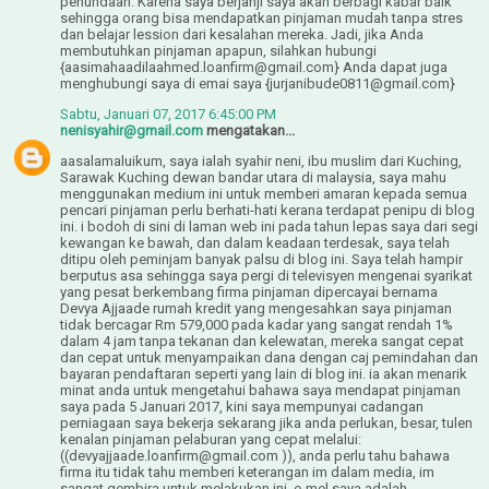
penundaan. Karena saya berjanji saya akan berbagi kabar baik
sehingga orang bisa mendapatkan pinjaman mudah tanpa stres
dan belajar lession dari kesalahan mereka. Jadi, jika Anda
membutuhkan pinjaman apapun, silahkan hubungi
{aasimahaadilaahmed.loanfirm@gmail.com} Anda dapat juga
menghubungi saya di emai saya {jurjanibude0811@gmail.com}
Sabtu, Januari 07, 2017 6:45:00 PM
nenisyahir@gmail.com
mengatakan...
aasalamaluikum, saya ialah syahir neni, ibu muslim dari Kuching,
Sarawak Kuching dewan bandar utara di malaysia, saya mahu
menggunakan medium ini untuk memberi amaran kepada semua
pencari pinjaman perlu berhati-hati kerana terdapat penipu di blog
ini. i bodoh di sini di laman web ini pada tahun lepas saya dari segi
kewangan ke bawah, dan dalam keadaan terdesak, saya telah
ditipu oleh peminjam banyak palsu di blog ini. Saya telah hampir
berputus asa sehingga saya pergi di televisyen mengenai syarikat
yang pesat berkembang firma pinjaman dipercayai bernama
Devya Ajjaade rumah kredit yang mengesahkan saya pinjaman
tidak bercagar Rm 579,000 pada kadar yang sangat rendah 1%
dalam 4 jam tanpa tekanan dan kelewatan, mereka sangat cepat
dan cepat untuk menyampaikan dana dengan caj pemindahan dan
bayaran pendaftaran seperti yang lain di blog ini. ia akan menarik
minat anda untuk mengetahui bahawa saya mendapat pinjaman
saya pada 5 Januari 2017, kini saya mempunyai cadangan
perniagaan saya bekerja sekarang jika anda perlukan, besar, tulen
kenalan pinjaman pelaburan yang cepat melalui:
((devyajjaade.loanfirm@gmail.com )), anda perlu tahu bahawa
firma itu tidak tahu memberi keterangan im dalam media, im
sangat gembira untuk melakukan ini, e-mel saya adalah