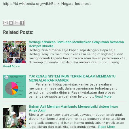
https://id.wikipedia.org/wiki/Bank_Negara_Indonesia
Related Posts:
Berbagi Kebaikan Semudah Memberikan Senyuman Bersama
Dompet Dhuafa
Berbagi bisa dimana saja kapan saja dengan siapa saja.
Berbagi senyum menumbuhkan rasa saling menghargai dan
menghormati kepada lawan bicara atau lawan pertemuan kita
dimanapun berada. Terlebih jika mereka orang-orang yang…
Read More
YUK KENALI SISTEM IMUN TERKINI DALAM MEMBANTU
MENGALAHKAN KANKER
Perjalanan hidup penyintas kanker pada awalnya
mengalami masa sulit dalam penerimaan terhadap yang
terjadi dan diderita dirinya. Rasa tketakutan dan proses
panjanga pengobatan bahakan berujung…
Read More
Bahan Asli Meniran Membantu Memperbaiki sistem Imun
Anak Aktif
Bicara tentang kesehatan untuk dewasa maupun anak-anak
dibutuhkan konsistensi dan menjaga asupan gizi serta pikiran
yang baik, asupan gizi bukan hanya untuk tubuh/ phisik tetapi
juga pikiran dan otak kita, baik untuk dewa…
Read More