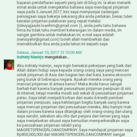
bayaran pendaftaran seperti yang lain di blog ini. ia akan menarik
minat anda untuk mengetahui bahawa saya mendapat pinjaman
saya pada 5 Januari 2017, kini saya mempunyai cadangan
perniagaan saya bekerja sekarang jika anda perlukan, besar, tulen
kenalan pinjaman pelaburan yang cepat melalui:
((devyajjaade.loanfirm@gmail.com )), anda perlu tahu bahawa
firma itu tidak tahu memberi keterangan im dalam media, im
sangat gembira untuk melakukan ini, e-mel saya adalah
(nenisyahir@gmail.com) boleh allah memberkati dan
memakbulkan doa anda pada tahun ini seperti saya
Selasa, Januari 10, 2017 12:10:00 AM
Indriaty Manirjo
mengatakan...
Aku indriaty manirjo, saya ingin bersaksi pekerjaan yang baik dari
Allah dalam hidup saya kepada orang-orang saya yang mencari
untuk pinjaman di Asia dan bagian lain dari kata, karena ekonomi
yang buruk di beberapa negara. Apakah mereka orang yang
mencari pinjaman di antara kamu? Maka Anda harus sangat
berhati-hati karena banyak perusahaan pinjaman penipuan di sini
di internet, tetapi mereka masih asli sekali di perusahaan pinjaman
palsu. Saya telah menjadi korban dari suatu 6-kredit pemberi
pinjaman penipuan, saya kehilangan begitu banyak uang karena
saya mencari pinjaman dari perusahaan mereka. Aku hampir mati
dalam proses karena saya ditangkap oleh orang-orang dari utang
saya sendiri, sebelum aku rilis dari penjara dan teman yang saya
saya menjelaskan situasi saya kemudian memperkenalkan saya
ke perusahaan pinjaman reliabl yang
MAGRETSPENCERLOANCOMPANY. Saya mendapat pinjaman saya
Rp850,000,000 dari MAGRETSPENCERLOANCOMPANY sangat