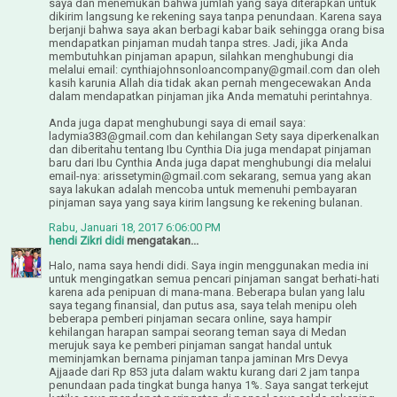
saya dan menemukan bahwa jumlah yang saya diterapkan untuk
dikirim langsung ke rekening saya tanpa penundaan. Karena saya
berjanji bahwa saya akan berbagi kabar baik sehingga orang bisa
mendapatkan pinjaman mudah tanpa stres. Jadi, jika Anda
membutuhkan pinjaman apapun, silahkan menghubungi dia
melalui email: cynthiajohnsonloancompany@gmail.com dan oleh
kasih karunia Allah dia tidak akan pernah mengecewakan Anda
dalam mendapatkan pinjaman jika Anda mematuhi perintahnya.
Anda juga dapat menghubungi saya di email saya:
ladymia383@gmail.com dan kehilangan Sety saya diperkenalkan
dan diberitahu tentang Ibu Cynthia Dia juga mendapat pinjaman
baru dari Ibu Cynthia Anda juga dapat menghubungi dia melalui
email-nya: arissetymin@gmail.com sekarang, semua yang akan
saya lakukan adalah mencoba untuk memenuhi pembayaran
pinjaman saya yang saya kirim langsung ke rekening bulanan.
Rabu, Januari 18, 2017 6:06:00 PM
hendi Zikri didi
mengatakan...
Halo, nama saya hendi didi. Saya ingin menggunakan media ini
untuk mengingatkan semua pencari pinjaman sangat berhati-hati
karena ada penipuan di mana-mana. Beberapa bulan yang lalu
saya tegang finansial, dan putus asa, saya telah menipu oleh
beberapa pemberi pinjaman secara online, saya hampir
kehilangan harapan sampai seorang teman saya di Medan
merujuk saya ke pemberi pinjaman sangat handal untuk
meminjamkan bernama pinjaman tanpa jaminan Mrs Devya
Ajjaade dari Rp 853 juta dalam waktu kurang dari 2 jam tanpa
penundaan pada tingkat bunga hanya 1%. Saya sangat terkejut