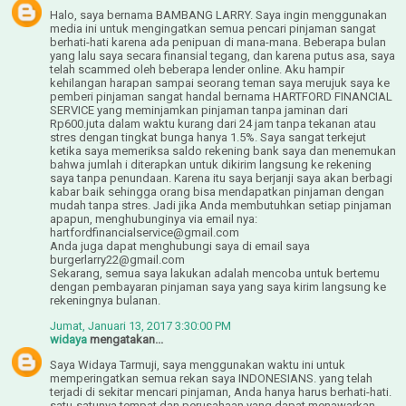
Halo, saya bernama BAMBANG LARRY. Saya ingin menggunakan
media ini untuk mengingatkan semua pencari pinjaman sangat
berhati-hati karena ada penipuan di mana-mana. Beberapa bulan
yang lalu saya secara finansial tegang, dan karena putus asa, saya
telah scammed oleh beberapa lender online. Aku hampir
kehilangan harapan sampai seorang teman saya merujuk saya ke
pemberi pinjaman sangat handal bernama HARTFORD FINANCIAL
SERVICE yang meminjamkan pinjaman tanpa jaminan dari
Rp600.juta dalam waktu kurang dari 24 jam tanpa tekanan atau
stres dengan tingkat bunga hanya 1.5%. Saya sangat terkejut
ketika saya memeriksa saldo rekening bank saya dan menemukan
bahwa jumlah i diterapkan untuk dikirim langsung ke rekening
saya tanpa penundaan. Karena itu saya berjanji saya akan berbagi
kabar baik sehingga orang bisa mendapatkan pinjaman dengan
mudah tanpa stres. Jadi jika Anda membutuhkan setiap pinjaman
apapun, menghubunginya via email nya:
hartfordfinancialservice@gmail.com
Anda juga dapat menghubungi saya di email saya
burgerlarry22@gmail.com
Sekarang, semua saya lakukan adalah mencoba untuk bertemu
dengan pembayaran pinjaman saya yang saya kirim langsung ke
rekeningnya bulanan.
Jumat, Januari 13, 2017 3:30:00 PM
widaya
mengatakan...
Saya Widaya Tarmuji, saya menggunakan waktu ini untuk
memperingatkan semua rekan saya INDONESIANS. yang telah
terjadi di sekitar mencari pinjaman, Anda hanya harus berhati-hati.
satu-satunya tempat dan perusahaan yang dapat menawarkan