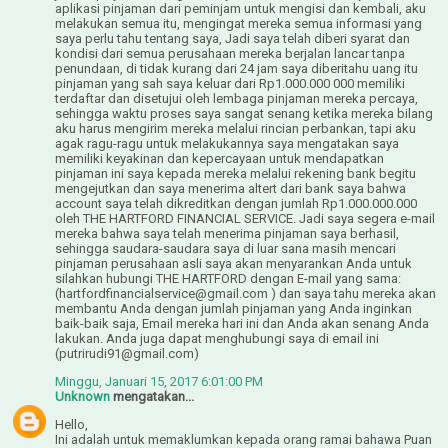
aplikasi pinjaman dari peminjam untuk mengisi dan kembali, aku
melakukan semua itu, mengingat mereka semua informasi yang
saya perlu tahu tentang saya, Jadi saya telah diberi syarat dan
kondisi dari semua perusahaan mereka berjalan lancar tanpa
penundaan, di tidak kurang dari 24 jam saya diberitahu uang itu
pinjaman yang sah saya keluar dari Rp1.000.000 000 memiliki
terdaftar dan disetujui oleh lembaga pinjaman mereka percaya,
sehingga waktu proses saya sangat senang ketika mereka bilang
aku harus mengirim mereka melalui rincian perbankan, tapi aku
agak ragu-ragu untuk melakukannya saya mengatakan saya
memiliki keyakinan dan kepercayaan untuk mendapatkan
pinjaman ini saya kepada mereka melalui rekening bank begitu
mengejutkan dan saya menerima altert dari bank saya bahwa
account saya telah dikreditkan dengan jumlah Rp1.000.000.000
oleh THE HARTFORD FINANCIAL SERVICE. Jadi saya segera e-mail
mereka bahwa saya telah menerima pinjaman saya berhasil,
sehingga saudara-saudara saya di luar sana masih mencari
pinjaman perusahaan asli saya akan menyarankan Anda untuk
silahkan hubungi THE HARTFORD dengan E-mail yang sama:
(hartfordfinancialservice@gmail.com ) dan saya tahu mereka akan
membantu Anda dengan jumlah pinjaman yang Anda inginkan
baik-baik saja, Email mereka hari ini dan Anda akan senang Anda
lakukan. Anda juga dapat menghubungi saya di email ini
(putrirudi91@gmail.com)
Minggu, Januari 15, 2017 6:01:00 PM
Unknown
mengatakan...
Hello,
Ini adalah untuk memaklumkan kepada orang ramai bahawa Puan