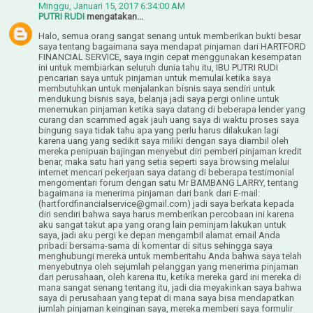
Minggu, Januari 15, 2017 6:34:00 AM
PUTRI RUDI
mengatakan...
Halo, semua orang sangat senang untuk memberikan bukti besar
saya tentang bagaimana saya mendapat pinjaman dari HARTFORD
FINANCIAL SERVICE, saya ingin cepat menggunakan kesempatan
ini untuk membiarkan seluruh dunia tahu itu, IBU PUTRI RUDI
pencarian saya untuk pinjaman untuk memulai ketika saya
membutuhkan untuk menjalankan bisnis saya sendiri untuk
mendukung bisnis saya, belanja jadi saya pergi online untuk
menemukan pinjaman ketika saya datang di beberapa lender yang
curang dan scammed agak jauh uang saya di waktu proses saya
bingung saya tidak tahu apa yang perlu harus dilakukan lagi
karena uang yang sedikit saya miliki dengan saya diambil oleh
mereka penipuan bajingan menyebut diri pemberi pinjaman kredit
benar, maka satu hari yang setia seperti saya browsing melalui
internet mencari pekerjaan saya datang di beberapa testimonial
mengomentari forum dengan satu Mr BAMBANG LARRY, tentang
bagaimana ia menerima pinjaman dari bank dari E-mail:
(hartfordfinancialservice@gmail.com) jadi saya berkata kepada
diri sendiri bahwa saya harus memberikan percobaan ini karena
aku sangat takut apa yang orang lain peminjam lakukan untuk
saya, jadi aku pergi ke depan mengambil alamat email Anda
pribadi bersama-sama di komentar di situs sehingga saya
menghubungi mereka untuk memberitahu Anda bahwa saya telah
menyebutnya oleh sejumlah pelanggan yang menerima pinjaman
dari perusahaan, oleh karena itu, ketika mereka gard ini mereka di
mana sangat senang tentang itu, jadi dia meyakinkan saya bahwa
saya di perusahaan yang tepat di mana saya bisa mendapatkan
jumlah pinjaman keinginan saya, mereka memberi saya formulir