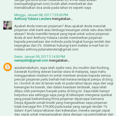
(nenisyahir@gmail.com) boleh allah memberkati dan
memakbulkan doa anda pada tahun ini seperti saya
Minggu, Januari 08, 2017 7:35:00 PM
Anthony Yuliana Lenders
mengatakan...
Apakah Anda mencari pinjaman? Atau apakah Anda menolak
pinjaman oleh bank atau lembaga keuangan untuk satu atau lebih
alasan? Anda memiliki tempat yang tepat untuk solusi pinjaman
Anda di sini! Anthony Yuliana Lender memberikan pinjaman
kepada perusahaan dan individu pada tingkat bunga rendah dan
terjangkau dari 2%. Silahkan hubungi kami melalui e-mail hari ini
melalui anthony.yulianalenders@gmail.com
Senin, Januari 09, 2017 3:14:00 PM
nenisyahir@gmail.com
mengatakan...
aasalamaluikum, saya ialah syahir neni, ibu muslim dari Kuching,
Sarawak Kuching dewan bandar utara di malaysia, saya mahu
menggunakan medium ini untuk memberi amaran kepada semua
pencari pinjaman perlu berhati-hati kerana terdapat penipu di blog
ini. i bodoh di sini di laman web ini pada tahun lepas saya dari segi
kewangan ke bawah, dan dalam keadaan terdesak, saya telah
ditipu oleh peminjam banyak palsu di blog ini. Saya telah hampir
berputus asa sehingga saya pergi di televisyen mengenai syarikat
yang pesat berkembang firma pinjaman dipercayai bernama
Devya Ajjaade rumah kredit yang mengesahkan saya pinjaman
tidak bercagar Rm 579,000 pada kadar yang sangat rendah 1%
dalam 4 jam tanpa tekanan dan kelewatan, mereka sangat cepat
dan cepat untuk menyampaikan dana dengan caj pemindahan dan