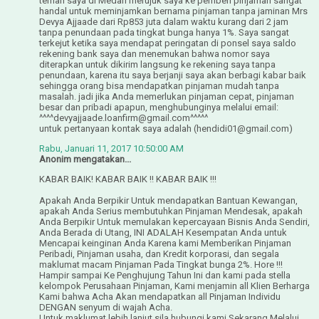
teman saya di Medan merujuk saya ke pemberi pinjaman sangat
handal untuk meminjamkan bernama pinjaman tanpa jaminan Mrs
Devya Ajjaade dari Rp853 juta dalam waktu kurang dari 2 jam
tanpa penundaan pada tingkat bunga hanya 1%. Saya sangat
terkejut ketika saya mendapat peringatan di ponsel saya saldo
rekening bank saya dan menemukan bahwa nomor saya
diterapkan untuk dikirim langsung ke rekening saya tanpa
penundaan, karena itu saya berjanji saya akan berbagi kabar baik
sehingga orang bisa mendapatkan pinjaman mudah tanpa
masalah. jadi jika Anda memerlukan pinjaman cepat, pinjaman
besar dan pribadi apapun, menghubunginya melalui email:
^^^^devyajjaade.loanfirm@gmail.com^^^^^
untuk pertanyaan kontak saya adalah (hendidi01@gmail.com)
Rabu, Januari 11, 2017 10:50:00 AM
Anonim mengatakan...
KABAR BAIK! KABAR BAIK !! KABAR BAIK !!!
Apakah Anda Berpikir Untuk mendapatkan Bantuan Kewangan,
apakah Anda Serius membutuhkan Pinjaman Mendesak, apakah
Anda Berpikir Untuk memulakan kepercayaan Bisnis Anda Sendiri,
Anda Berada di Utang, INI ADALAH Kesempatan Anda untuk
Mencapai keinginan Anda Karena kami Memberikan Pinjaman
Peribadi, Pinjaman usaha, dan Kredit korporasi, dan segala
maklumat macam Pinjaman Pada Tingkat bunga 2%. Hore !!!
Hampir sampai Ke Penghujung Tahun Ini dan kami pada stella
kelompok Perusahaan Pinjaman, Kami menjamin all Klien Berharga
Kami bahwa Acha Akan mendapatkan all Pinjaman Individu
DENGAN senyum di wajah Acha.
Untuk maklumat lebih lanjut sila hubungi kami Sekarang Melalui