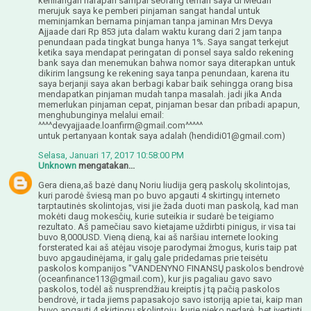
kehilangan harapan sampai seorang teman saya di Medan
merujuk saya ke pemberi pinjaman sangat handal untuk
meminjamkan bernama pinjaman tanpa jaminan Mrs Devya
Ajjaade dari Rp 853 juta dalam waktu kurang dari 2 jam tanpa
penundaan pada tingkat bunga hanya 1%. Saya sangat terkejut
ketika saya mendapat peringatan di ponsel saya saldo rekening
bank saya dan menemukan bahwa nomor saya diterapkan untuk
dikirim langsung ke rekening saya tanpa penundaan, karena itu
saya berjanji saya akan berbagi kabar baik sehingga orang bisa
mendapatkan pinjaman mudah tanpa masalah. jadi jika Anda
memerlukan pinjaman cepat, pinjaman besar dan pribadi apapun,
menghubunginya melalui email:
^^^^devyajjaade.loanfirm@gmail.com^^^^^
untuk pertanyaan kontak saya adalah (hendidi01@gmail.com)
Selasa, Januari 17, 2017 10:58:00 PM
Unknown
mengatakan...
Gera diena,aš bazė danų Noriu liudija gerą paskolų skolintojas,
kuri parodė šviesą man po buvo apgauti 4 skirtingų interneto
tarptautinės skolintojas, visi jie žada duoti man paskolą, kad man
mokėti daug mokesčių, kurie suteikia ir sudarė be teigiamo
rezultato. Aš pamečiau savo kietajame uždirbti pinigus, ir visa tai
buvo 8,000USD. Vieną dieną, kai aš naršiau internete looking
forsterated kai aš atėjau visoje parodymai žmogus, kuris taip pat
buvo apgaudinėjama, ir galų gale pridedamas prie teisėtu
paskolos kompanijos "VANDENYNO FINANSŲ paskolos bendrovė
(oceanfinance113@gmail.com), kur jis pagaliau gavo savo
paskolos, todėl aš nusprendžiau kreiptis į tą pačią paskolos
bendrovė, ir tada jiems papasakojo savo istoriją apie tai, kaip man
buvo apgauti 4 skirtingų skolintojų, kurie nieko nedarė, bet įvertinti