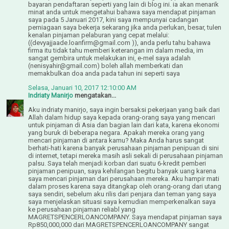
bayaran pendaftaran seperti yang lain di blog ini. ia akan menarik
minat anda untuk mengetahui bahawa saya mendapat pinjaman
saya pada 5 Januari 2017, kini saya mempunyai cadangan
perniagaan saya bekerja sekarang jika anda perlukan, besar, tulen
kenalan pinjaman pelaburan yang cepat melalui:
((devyajjaade.loanfirm@gmail.com )), anda perlu tahu bahawa
firma itu tidak tahu memberi keterangan im dalam media, im
sangat gembira untuk melakukan ini, e-mel saya adalah
(nenisyahir@gmail.com) boleh allah memberkati dan
memakbulkan doa anda pada tahun ini seperti saya
Selasa, Januari 10, 2017 12:10:00 AM
Indriaty Manirjo
mengatakan...
Aku indriaty manirjo, saya ingin bersaksi pekerjaan yang baik dari
Allah dalam hidup saya kepada orang-orang saya yang mencari
untuk pinjaman di Asia dan bagian lain dari kata, karena ekonomi
yang buruk di beberapa negara. Apakah mereka orang yang
mencari pinjaman di antara kamu? Maka Anda harus sangat
berhati-hati karena banyak perusahaan pinjaman penipuan di sini
di internet, tetapi mereka masih asli sekali di perusahaan pinjaman
palsu. Saya telah menjadi korban dari suatu 6-kredit pemberi
pinjaman penipuan, saya kehilangan begitu banyak uang karena
saya mencari pinjaman dari perusahaan mereka. Aku hampir mati
dalam proses karena saya ditangkap oleh orang-orang dari utang
saya sendiri, sebelum aku rilis dari penjara dan teman yang saya
saya menjelaskan situasi saya kemudian memperkenalkan saya
ke perusahaan pinjaman reliabl yang
MAGRETSPENCERLOANCOMPANY. Saya mendapat pinjaman saya
Rp850,000,000 dari MAGRETSPENCERLOANCOMPANY sangat