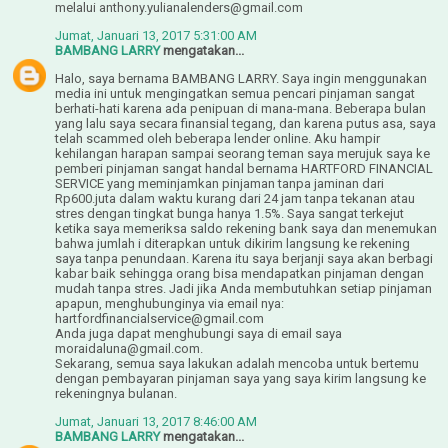
melalui anthony.yulianalenders@gmail.com
Jumat, Januari 13, 2017 5:31:00 AM
BAMBANG LARRY
mengatakan...
Halo, saya bernama BAMBANG LARRY. Saya ingin menggunakan
media ini untuk mengingatkan semua pencari pinjaman sangat
berhati-hati karena ada penipuan di mana-mana. Beberapa bulan
yang lalu saya secara finansial tegang, dan karena putus asa, saya
telah scammed oleh beberapa lender online. Aku hampir
kehilangan harapan sampai seorang teman saya merujuk saya ke
pemberi pinjaman sangat handal bernama HARTFORD FINANCIAL
SERVICE yang meminjamkan pinjaman tanpa jaminan dari
Rp600.juta dalam waktu kurang dari 24 jam tanpa tekanan atau
stres dengan tingkat bunga hanya 1.5%. Saya sangat terkejut
ketika saya memeriksa saldo rekening bank saya dan menemukan
bahwa jumlah i diterapkan untuk dikirim langsung ke rekening
saya tanpa penundaan. Karena itu saya berjanji saya akan berbagi
kabar baik sehingga orang bisa mendapatkan pinjaman dengan
mudah tanpa stres. Jadi jika Anda membutuhkan setiap pinjaman
apapun, menghubunginya via email nya:
hartfordfinancialservice@gmail.com
Anda juga dapat menghubungi saya di email saya
moraidaluna@gmail.com.
Sekarang, semua saya lakukan adalah mencoba untuk bertemu
dengan pembayaran pinjaman saya yang saya kirim langsung ke
rekeningnya bulanan.
Jumat, Januari 13, 2017 8:46:00 AM
BAMBANG LARRY
mengatakan...