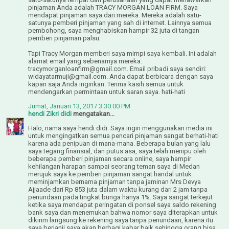
pinjaman Anda adalah TRACY MORGAN LOAN FIRM. Saya
mendapat pinjaman saya dari mereka. Mereka adalah satu-
satunya pemberi pinjaman yang sah di internet. Lainnya semua
pembohong, saya menghabiskan hampir 32 juta di tangan
pemberi pinjaman palsu.
Tapi Tracy Morgan memberi saya mimpi saya kembali. Ini adalah
alamat email yang sebenarnya mereka:
tracymorganloanfirm@gmail.com. Email pribadi saya sendiri:
widayatarmuji@gmail.com. Anda dapat berbicara dengan saya
kapan saja Anda inginkan. Terima kasih semua untuk
mendengarkan permintaan untuk saran saya. hati-hati
Jumat, Januari 13, 2017 3:30:00 PM
hendi Zikri didi
mengatakan...
Halo, nama saya hendi didi. Saya ingin menggunakan media ini
untuk mengingatkan semua pencari pinjaman sangat berhati-hati
karena ada penipuan di mana-mana. Beberapa bulan yang lalu
saya tegang finansial, dan putus asa, saya telah menipu oleh
beberapa pemberi pinjaman secara online, saya hampir
kehilangan harapan sampai seorang teman saya di Medan
merujuk saya ke pemberi pinjaman sangat handal untuk
meminjamkan bernama pinjaman tanpa jaminan Mrs Devya
Ajjaade dari Rp 853 juta dalam waktu kurang dari 2 jam tanpa
penundaan pada tingkat bunga hanya 1%. Saya sangat terkejut
ketika saya mendapat peringatan di ponsel saya saldo rekening
bank saya dan menemukan bahwa nomor saya diterapkan untuk
dikirim langsung ke rekening saya tanpa penundaan, karena itu
saya berjanji saya akan berbagi kabar baik sehingga orang bisa