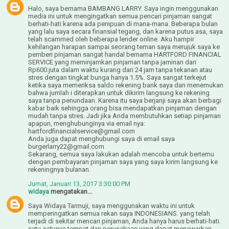
Halo, saya bernama BAMBANG LARRY. Saya ingin menggunakan
media ini untuk mengingatkan semua pencari pinjaman sangat
berhati-hati karena ada penipuan di mana-mana. Beberapa bulan
yang lalu saya secara finansial tegang, dan karena putus asa, saya
telah scammed oleh beberapa lender online. Aku hampir
kehilangan harapan sampai seorang teman saya merujuk saya ke
pemberi pinjaman sangat handal bernama HARTFORD FINANCIAL
SERVICE yang meminjamkan pinjaman tanpa jaminan dari
Rp600.juta dalam waktu kurang dari 24 jam tanpa tekanan atau
stres dengan tingkat bunga hanya 1.5%. Saya sangat terkejut
ketika saya memeriksa saldo rekening bank saya dan menemukan
bahwa jumlah i diterapkan untuk dikirim langsung ke rekening
saya tanpa penundaan. Karena itu saya berjanji saya akan berbagi
kabar baik sehingga orang bisa mendapatkan pinjaman dengan
mudah tanpa stres. Jadi jika Anda membutuhkan setiap pinjaman
apapun, menghubunginya via email nya:
hartfordfinancialservice@gmail.com
Anda juga dapat menghubungi saya di email saya
burgerlarry22@gmail.com
Sekarang, semua saya lakukan adalah mencoba untuk bertemu
dengan pembayaran pinjaman saya yang saya kirim langsung ke
rekeningnya bulanan.
Jumat, Januari 13, 2017 3:30:00 PM
widaya
mengatakan...
Saya Widaya Tarmuji, saya menggunakan waktu ini untuk
memperingatkan semua rekan saya INDONESIANS. yang telah
terjadi di sekitar mencari pinjaman, Anda hanya harus berhati-hati.
satu-satunya tempat dan perusahaan yang dapat menawarkan