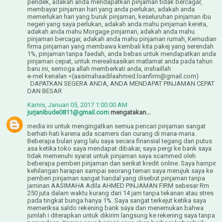
pendek, adakah anda mendapatkan pinjaman tidak bercagar,
membayar pinjaman hari yang anda perlukan, adakah anda
memerlukan hari yang buruk pinjaman, keseluruhan pinjaman ibu
negeri yang saya perlukan, adakah anda mahu pinjaman kereta,
adakah anda mahu Morgage pinjaman, adakah anda mahu
pinjaman bercagar, adakah anda mahu pinjaman rumah, Kemudian
firma pinjaman yang membawa kembali kita pakej yang serendah
1%, pinjaman tanpa faedah, anda bebas untuk mendapatkan anda
pinjaman cepat, untuk merealisasikan matlamat anda pada tahun
baru ini, semoga allah memberkati anda, inshaillah
e-mel kenalan <(aasimahaadilaahmed.loanfirm@gmail.com)
DAPATKAN SEGERA ANDA, ANDA MENDAPAT PINJAMAN CEPAT
DAN BESAR
Kamis, Januari 05, 2017 1:00:00 AM
jurjanibude0811@gmail.com
mengatakan...
media ini untuk mengingatkan semua pencari pinjaman sangat
berhati-hati karena ada scamers dan curang di mana-mana.
Beberapa bulan yang lalu saya secara finansial tegang dan putus
asa ketika toko saya mendapat dibakar, saya pergi ke bank saya
tidak memenuhi syarat untuk pinjaman saya scammed oleh
beberapa pemberi pinjaman dan serikat kredit online. Saya hampir
kehilangan harapan sampai seorang teman saya merujuk saya ke
pemberi pinjaman sangat handal yang disebut pinjaman tanpa
jaminan AASIMAHA Adila AHMED PINJAMAN FIRM sebesar Rm
250 juta dalam waktu kurang dari 14 jam tanpa tekanan atau stres
pada tingkat bunga hanya 1%. Saya sangat terkejut ketika saya
memeriksa saldo rekening bank saya dan menemukan bahwa
jumlah i diterapkan untuk dikirim langsung ke rekening saya tanpa