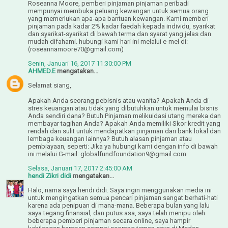
Roseanna Moore, pemberi pinjaman pinjaman peribadi
mempunyai membuka peluang kewangan untuk semua orang
yang memerlukan apa-apa bantuan kewangan. Kami memberi
pinjaman pada kadar 2% kadar faedah kepada individu, syarikat
dan syarikat-syarikat di bawah terma dan syarat yang jelas dan
mudah difahami. hubungi kami hari ini melalui e-mel di:
(roseannamoore70@gmail.com)
Senin, Januari 16, 2017 11:30:00 PM
AHMED.E
mengatakan...
Selamat siang,
Apakah Anda seorang pebisnis atau wanita? Apakah Anda di
stres keuangan atau tidak yang dibutuhkan untuk memulai bisnis
Anda sendiri dana? Butuh Pinjaman melikuidasi utang mereka dan
membayar tagihan Anda? Apakah Anda memiliki Skor kredit yang
rendah dan sulit untuk mendapatkan pinjaman dari bank lokal dan
lembaga keuangan lainnya? Butuh alasan pinjaman atau
pembiayaan, seperti: Jika ya hubungi kami dengan info di bawah
ini melalui G-mail: globalfundfoundation9@gmail.com
Selasa, Januari 17, 2017 2:45:00 AM
hendi Zikri didi
mengatakan...
Halo, nama saya hendi didi. Saya ingin menggunakan media ini
untuk mengingatkan semua pencari pinjaman sangat berhati-hati
karena ada penipuan di mana-mana. Beberapa bulan yang lalu
saya tegang finansial, dan putus asa, saya telah menipu oleh
beberapa pemberi pinjaman secara online, saya hampir