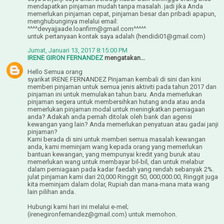
mendapatkan pinjaman mudah tanpa masalah. jadi jika Anda
memerlukan pinjaman cepat, pinjaman besar dan pribadi apapun,
menghubunginya melalui email:
^^^^devyajjaade.loanfirm@gmail.com^^^^^
untuk pertanyaan kontak saya adalah (hendidi01@gmail.com)
Jumat, Januari 13, 2017 8:15:00 PM
IRENE GIRON FERNANDEZ
mengatakan...
Hello Semua orang
syarikat IRENE FERNANDEZ Pinjaman kembali di sini dan kini
memberi pinjaman untuk semua jenis aktiviti pada tahun 2017 dan
pinjaman ini untuk memulakan tahun baru. Anda memerlukan
pinjaman segera untuk membersihkan hutang anda atau anda
memerlukan pinjaman modal untuk meningkatkan perniagaan
anda? Adakah anda pernah ditolak oleh bank dan agensi
kewangan yang lain? Anda memerlukan penyatuan atau gadai janji
pinjaman?
Kami berada di sini untuk memberi semua masalah kewangan
anda, kami meminjam wang kepada orang yang memerlukan
bantuan kewangan, yang mempunyai kredit yang buruk atau
memerlukan wang untuk membayar bil-bil, dan untuk melabur
dalam perniagaan pada kadar faedah yang rendah sebanyak 2%.
julat pinjaman kami dari 20,000 Ringgit 50, 000,000.00, Ringgit juga
kita meminjam dalam dolar, Rupiah dan mana-mana mata wang
lain pilihan anda.
Hubungi kami hari ini melalui e-mel;
(irenegironfernandez@gmail.com) untuk memohon.