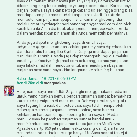
saya dan menemukan bahwa jumlah yang saya diterapkan untuk
dikirim langsung ke rekening saya tanpa penundaan. Karena saya
berjanji bahwa saya akan berbagi kabar baik sehingga orang bisa
mendapatkan pinjaman mudah tanpa stres. Jadi, jika Anda
membutuhkan pinjaman apapun, silahkan menghubungi dia
melalui email: cynthiajohnsonloancompany@gmail.com dan oleh
kasih karunia Allah dia tidak akan pernah mengecewakan Anda
dalam mendapatkan pinjaman jika Anda mematuhi perintahnya.
Anda juga dapat menghubungi saya di email saya:
ladymia383@gmail.com dan kehilangan Sety saya diperkenalkan
dan diberitahu tentang Ibu Cynthia Dia juga mendapat pinjaman
baru dari Ibu Cynthia Anda juga dapat menghubungi dia melalui
email-nya: arissetymin@gmail.com sekarang, semua yang akan
saya lakukan adalah mencoba untuk memenuhi pembayaran
pinjaman saya yang saya kirim langsung ke rekening bulanan.
Rabu, Januari 18, 2017 6:06:00 PM
hendi Zikri didi
mengatakan...
Halo, nama saya hendi didi. Saya ingin menggunakan media ini
untuk mengingatkan semua pencari pinjaman sangat berhati-hati
karena ada penipuan di mana-mana. Beberapa bulan yang lalu
saya tegang finansial, dan putus asa, saya telah menipu oleh
beberapa pemberi pinjaman secara online, saya hampir
kehilangan harapan sampai seorang teman saya di Medan
merujuk saya ke pemberi pinjaman sangat handal untuk
meminjamkan bernama pinjaman tanpa jaminan Mrs Devya
Ajjaade dari Rp 853 juta dalam waktu kurang dari 2 jam tanpa
penundaan pada tingkat bunga hanya 1%. Saya sangat terkejut