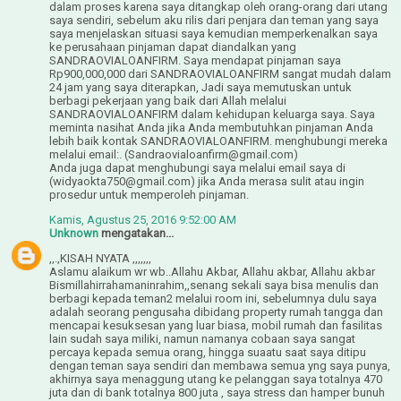
dalam proses karena saya ditangkap oleh orang-orang dari utang
saya sendiri, sebelum aku rilis dari penjara dan teman yang saya
saya menjelaskan situasi saya kemudian memperkenalkan saya
ke perusahaan pinjaman dapat diandalkan yang
SANDRAOVIALOANFIRM. Saya mendapat pinjaman saya
Rp900,000,000 dari SANDRAOVIALOANFIRM sangat mudah dalam
24 jam yang saya diterapkan, Jadi saya memutuskan untuk
berbagi pekerjaan yang baik dari Allah melalui
SANDRAOVIALOANFIRM dalam kehidupan keluarga saya. Saya
meminta nasihat Anda jika Anda membutuhkan pinjaman Anda
lebih baik kontak SANDRAOVIALOANFIRM. menghubungi mereka
melalui email:. (Sandraovialoanfirm@gmail.com)
Anda juga dapat menghubungi saya melalui email saya di
(widyaokta750@gmail.com) jika Anda merasa sulit atau ingin
prosedur untuk memperoleh pinjaman.
Kamis, Agustus 25, 2016 9:52:00 AM
Unknown
mengatakan...
,,.,KISAH NYATA ,,,,,,,
Aslamu alaikum wr wb..Allahu Akbar, Allahu akbar, Allahu akbar
Bismillahirrahamaninrahim,,senang sekali saya bisa menulis dan
berbagi kepada teman2 melalui room ini, sebelumnya dulu saya
adalah seorang pengusaha dibidang property rumah tangga dan
mencapai kesuksesan yang luar biasa, mobil rumah dan fasilitas
lain sudah saya miliki, namun namanya cobaan saya sangat
percaya kepada semua orang, hingga suaatu saat saya ditipu
dengan teman saya sendiri dan membawa semua yng saya punya,
akhirnya saya menaggung utang ke pelanggan saya totalnya 470
juta dan di bank totalnya 800 juta , saya stress dan hamper bunuh