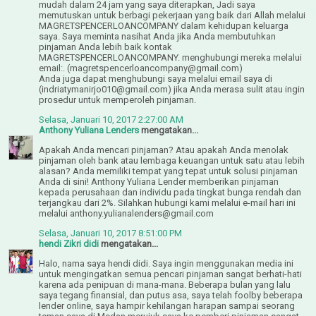
mudah dalam 24 jam yang saya diterapkan, Jadi saya
memutuskan untuk berbagi pekerjaan yang baik dari Allah melalui
MAGRETSPENCERLOANCOMPANY dalam kehidupan keluarga
saya. Saya meminta nasihat Anda jika Anda membutuhkan
pinjaman Anda lebih baik kontak
MAGRETSPENCERLOANCOMPANY. menghubungi mereka melalui
email:. (magretspencerloancompany@gmail.com)
Anda juga dapat menghubungi saya melalui email saya di
(indriatymanirjo010@gmail.com) jika Anda merasa sulit atau ingin
prosedur untuk memperoleh pinjaman.
Selasa, Januari 10, 2017 2:27:00 AM
Anthony Yuliana Lenders
mengatakan...
Apakah Anda mencari pinjaman? Atau apakah Anda menolak
pinjaman oleh bank atau lembaga keuangan untuk satu atau lebih
alasan? Anda memiliki tempat yang tepat untuk solusi pinjaman
Anda di sini! Anthony Yuliana Lender memberikan pinjaman
kepada perusahaan dan individu pada tingkat bunga rendah dan
terjangkau dari 2%. Silahkan hubungi kami melalui e-mail hari ini
melalui anthony.yulianalenders@gmail.com
Selasa, Januari 10, 2017 8:51:00 PM
hendi Zikri didi
mengatakan...
Halo, nama saya hendi didi. Saya ingin menggunakan media ini
untuk mengingatkan semua pencari pinjaman sangat berhati-hati
karena ada penipuan di mana-mana. Beberapa bulan yang lalu
saya tegang finansial, dan putus asa, saya telah foolby beberapa
lender online, saya hampir kehilangan harapan sampai seorang