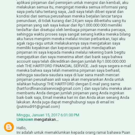
aplikasi pinjaman dari peminjam untuk mengisi dan kembali, aku
melakukan semua itu, mengingat mereka semua informasi yang
saya perlu tahu tentang saya, Jadi saya telah diberi syarat dan
kondisi dari semua perusahaan mereka berjalan lancar tanpa
penundaan, di tidak kurang dari 24 jam saya diberitahu uang itu
pinjaman yang sah saya keluar dari Rp1.000.000 000 memiliki
terdaftar dan disetujui oleh lembaga pinjaman mereka percaya,
sehingga waktu proses saya sangat senang ketika mereka bilang
aku harus mengirim mereka melalui rincian perbankan, tapi aku
agak ragu-ragu untuk melakukannya saya mengatakan saya
memiliki keyakinan dan kepercayaan untuk mendapatkan
pinjaman ini saya kepada mereka melalui rekening bank begitu
mengejutkan dan saya menerima altert dari bank saya bahwa
account saya telah dikreditkan dengan jumlah Rp1.000.000.000
oleh THE HARTFORD FINANCIAL SERVICE. Jadi saya segera e-mail
mereka bahwa saya telah menerima pinjaman saya berhasil,
sehingga saudara-saudara saya di luar sana masih mencari
pinjaman perusahaan asli saya akan menyarankan Anda untuk
silahkan hubungi THE HARTFORD dengan E-mail yang sama:
(hartfordfinancialservice@gmail.com ) dan saya tahu mereka akan
membantu Anda dengan jumlah pinjaman yang Anda inginkan
baik-baik saja, Email mereka hari ini dan Anda akan senang Anda
lakukan. Anda juga dapat menghubungi saya di email ini
(putrirudi91@gmail.com)
Minggu, Januari 15, 2017 6:01:00 PM
Unknown
mengatakan...
Hello,
Ini adalah untuk memaklumkan kepada orang ramai bahawa Puan