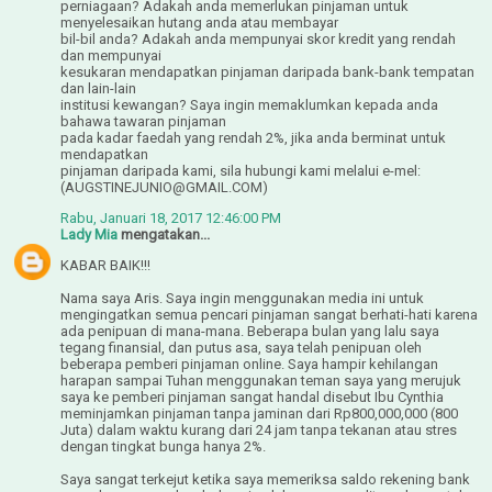
perniagaan? Adakah anda memerlukan pinjaman untuk
menyelesaikan hutang anda atau membayar
bil-bil anda? Adakah anda mempunyai skor kredit yang rendah
dan mempunyai
kesukaran mendapatkan pinjaman daripada bank-bank tempatan
dan lain-lain
institusi kewangan? Saya ingin memaklumkan kepada anda
bahawa tawaran pinjaman
pada kadar faedah yang rendah 2%, jika anda berminat untuk
mendapatkan
pinjaman daripada kami, sila hubungi kami melalui e-mel:
(AUGSTINEJUNIO@GMAIL.COM)
Rabu, Januari 18, 2017 12:46:00 PM
Lady Mia
mengatakan...
KABAR BAIK!!!
Nama saya Aris. Saya ingin menggunakan media ini untuk
mengingatkan semua pencari pinjaman sangat berhati-hati karena
ada penipuan di mana-mana. Beberapa bulan yang lalu saya
tegang finansial, dan putus asa, saya telah penipuan oleh
beberapa pemberi pinjaman online. Saya hampir kehilangan
harapan sampai Tuhan menggunakan teman saya yang merujuk
saya ke pemberi pinjaman sangat handal disebut Ibu Cynthia
meminjamkan pinjaman tanpa jaminan dari Rp800,000,000 (800
Juta) dalam waktu kurang dari 24 jam tanpa tekanan atau stres
dengan tingkat bunga hanya 2%.
Saya sangat terkejut ketika saya memeriksa saldo rekening bank