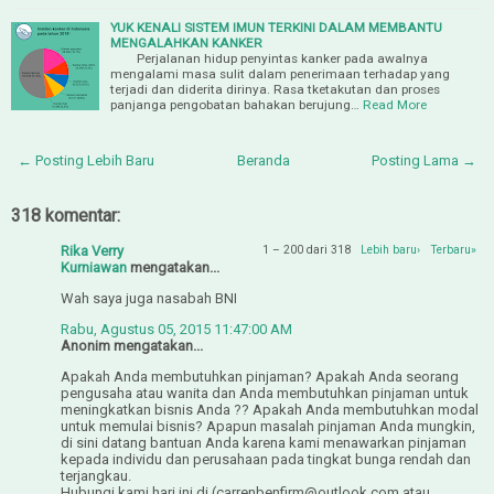
YUK KENALI SISTEM IMUN TERKINI DALAM MEMBANTU
MENGALAHKAN KANKER
Perjalanan hidup penyintas kanker pada awalnya
mengalami masa sulit dalam penerimaan terhadap yang
terjadi dan diderita dirinya. Rasa tketakutan dan proses
panjanga pengobatan bahakan berujung…
Read More
← Posting Lebih Baru
Beranda
Posting Lama →
318 komentar:
Rika Verry
1 – 200 dari 318
Lebih baru›
Terbaru»
Kurniawan
mengatakan...
Wah saya juga nasabah BNI
Rabu, Agustus 05, 2015 11:47:00 AM
Anonim mengatakan...
Apakah Anda membutuhkan pinjaman? Apakah Anda seorang
pengusaha atau wanita dan Anda membutuhkan pinjaman untuk
meningkatkan bisnis Anda ?? Apakah Anda membutuhkan modal
untuk memulai bisnis? Apapun masalah pinjaman Anda mungkin,
di sini datang bantuan Anda karena kami menawarkan pinjaman
kepada individu dan perusahaan pada tingkat bunga rendah dan
terjangkau.
Hubungi kami hari ini di (carrenbenfirm@outlook.com atau