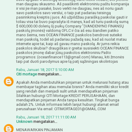
man daugiau skausmo. Aš paaiškinti elektroniniu paštu kompanija
ir visi jie man pasakė, buvo verkti ne daugiau, nes aš noriu gauti
savo paskolos savo verslui, o taip pat padariau teisingą
pasirinkimą kreiptis į juos. Aš užpildžiau paraišką paskolai gauti ir
toliau visa tai buvo paprašyta iš manęs, kad aš turiu paskolą sumą
$ 600,000.00 dolerių šį puikų Company "(VANDENYNO FINANSŲ
paskolų įmonės} valdomą OFLC ir čia aš esu šiandien patiko
mano šeima, nes OCEAN FINANCE paskolos bendrovė suteikė
man paskolą, todėl aš padariau pažadą sau, kad aš nuolat matau
internete apie tai, kaip aš gavau mano paskolą. Ar jums reikia
paskolos skubiai? draugiškas ir greitai susisiekti OCEAN FINANCE
paskolos įmonę dabar jūsų paskolos elektroniniu Pašto
programos: (oceanfinance113@gmail.com) Manau, kiti žmonės
taip pat duoti parodymus apie tą patį sąžiningas skolintojas
Rabu, Januari 18, 2017 5:10:00 AM
Citi mortage
mengatakan...
Apakah Anda membutuhkan pinjaman untuk melunasi hutang atau
membayar tagihan atau memulai bisnis? Anda memiliki skor kredit
yang rendah dan menjadi sulit untuk mendapatkan pinjaman
Silahkan hubungi CITI Mortage KREDIT PERUSAHAAN, dan
mendapatkan pinjaman Anda tanpa kesulitan. Tingkat bunga
adalah 2%. Untuk informasi lebih lanjut hubungi alamat email
perusahaan Via email: CITIMORTAGE01@GMAIL.COM
Rabu, Januari 18, 2017 11:11:00 AM
Unknown
mengatakan...
MENAWARKAN PINJAMAN