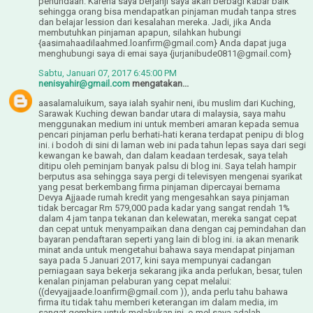
penundaan. Karena saya berjanji saya akan berbagi kabar baik
sehingga orang bisa mendapatkan pinjaman mudah tanpa stres
dan belajar lession dari kesalahan mereka. Jadi, jika Anda
membutuhkan pinjaman apapun, silahkan hubungi
{aasimahaadilaahmed.loanfirm@gmail.com} Anda dapat juga
menghubungi saya di emai saya {jurjanibude0811@gmail.com}
Sabtu, Januari 07, 2017 6:45:00 PM
nenisyahir@gmail.com
mengatakan...
aasalamaluikum, saya ialah syahir neni, ibu muslim dari Kuching,
Sarawak Kuching dewan bandar utara di malaysia, saya mahu
menggunakan medium ini untuk memberi amaran kepada semua
pencari pinjaman perlu berhati-hati kerana terdapat penipu di blog
ini. i bodoh di sini di laman web ini pada tahun lepas saya dari segi
kewangan ke bawah, dan dalam keadaan terdesak, saya telah
ditipu oleh peminjam banyak palsu di blog ini. Saya telah hampir
berputus asa sehingga saya pergi di televisyen mengenai syarikat
yang pesat berkembang firma pinjaman dipercayai bernama
Devya Ajjaade rumah kredit yang mengesahkan saya pinjaman
tidak bercagar Rm 579,000 pada kadar yang sangat rendah 1%
dalam 4 jam tanpa tekanan dan kelewatan, mereka sangat cepat
dan cepat untuk menyampaikan dana dengan caj pemindahan dan
bayaran pendaftaran seperti yang lain di blog ini. ia akan menarik
minat anda untuk mengetahui bahawa saya mendapat pinjaman
saya pada 5 Januari 2017, kini saya mempunyai cadangan
perniagaan saya bekerja sekarang jika anda perlukan, besar, tulen
kenalan pinjaman pelaburan yang cepat melalui:
((devyajjaade.loanfirm@gmail.com )), anda perlu tahu bahawa
firma itu tidak tahu memberi keterangan im dalam media, im
sangat gembira untuk melakukan ini, e-mel saya adalah