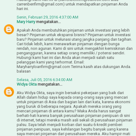
carrenbenfirm@gmail.com) untuk mendapatkan pinjaman Anda
hari ini.
Senin, Februari 29, 2016 4:37:00 AM
Mary Harry
mengatakan...
Apakah Anda membutuhkan pinjaman untuk investasi yang lebih
besar? Pinjaman untuk ekspansi bisnis? Pinjaman untuk investasi
baru? Pinjaman untuk melunasi utang jangka panjang dan tagihan.
Cari tidak lebih, kami menawarkan pinjaman dengan bunga
rendah, non agunan. Kami di sini untuk mengakhiri kemiskinan dan
pengangguran, karena setiap orang memiliki / potensi sendiri.
Hubungi kami hari ini dan Anda akan menjadi salah satu
pelanggan kami yang terhormat. Email:
Maryharryloanfirm@gmail.com Terima kasih atas dukungan Anda.
balasan
Selasa, Juli 05, 2016 6:34:00 AM
Widya Okta
mengatakan...
Aku Widya Okta, saya ingin bersaksi pekerjaan yang baik dari
Allah dalam hidup saya kepada orang-orang saya yang mencari
untuk pinjaman di Asia dan bagian lain dari kata, karena ekonomi
yang buruk di beberapa negara. Apakah mereka orang yang
mencari pinjaman di antara kamu? Maka Anda harus sangat
berhati-hati karena banyak perusahaan pinjaman penipuan di sini
di internet, tetapi mereka masih asli sekali di perusahaan pinjaman
palsu. Saya telah menjadi korban dari suatu 6-kredit pemberi
pinjaman penipuan, saya kehilangan begitu banyak uang karena
saya mencari pinjaman dari perusahaan mereka. Aku hampir mati