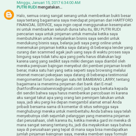
Minggu, Januari 15, 2017 6:34:00 AM
PUTRI RUDI
mengatakan...
Halo, semua orang sangat senang untuk memberikan bukti besar
saya tentang bagaimana saya mendapat pinjaman dari HARTFORD
FINANCIAL SERVICE, saya ingin cepat menggunakan kesempatan
ini untuk membiarkan seluruh dunia tahu itu, IBU PUTRI RUDI
pencarian saya untuk pinjaman untuk memulai ketika saya
membutuhkan untuk menjalankan bisnis saya sendiri untuk
mendukung bisnis saya, belanja jadi saya pergi online untuk
menemukan pinjaman ketika saya datang di beberapa lender yang
curang dan scammed agak jauh uang saya di waktu proses saya
bingung saya tidak tahu apa yang perlu harus dilakukan lagi
karena uang yang sedikit saya miliki dengan saya diambil oleh
mereka penipuan bajingan menyebut diri pemberi pinjaman kredit
benar, maka satu hari yang setia seperti saya browsing melalui
internet mencari pekerjaan saya datang di beberapa testimonial
mengomentari forum dengan satu Mr BAMBANG LARRY, tentang
bagaimana ia menerima pinjaman dari bank dari E-mail:
(hartfordfinancialservice@gmail.com) jadi saya berkata kepada
diri sendiri bahwa saya harus memberikan percobaan ini karena
aku sangat takut apa yang orang lain peminjam lakukan untuk
saya, jadi aku pergi ke depan mengambil alamat email Anda
pribadi bersama-sama di komentar di situs sehingga saya
menghubungi mereka untuk memberitahu Anda bahwa saya telah
menyebutnya oleh sejumlah pelanggan yang menerima pinjaman
dari perusahaan, oleh karena itu, ketika mereka gard ini mereka di
mana sangat senang tentang itu, jadi dia meyakinkan saya bahwa
saya di perusahaan yang tepat di mana saya bisa mendapatkan
jumlah pinjaman keinginan saya, mereka memberi saya formulir