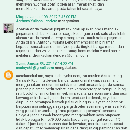
(nenisyahir@gmail.com) boleh allah memberkati dan
memakbulkan doa anda pada tahun ini seperti saya
Minggu, Januari 08, 2017 7:35:00 PM
Anthony Yuliana Lenders
mengatakan...
Apakah Anda mencari pinjaman? Atau apakah Anda menolak
pinjaman oleh bank atau lembaga keuangan untuk satu atau lebih
alasan? Anda memiliki tempat yang tepat untuk solusi pinjaman
Anda di sini! Anthony Yuliana Lender memberikan pinjaman
kepada perusahaan dan individu pada tingkat bunga rendah dan
terjangkau dari 2%. Silahkan hubungi kami melalui e-mail hari ini
melalui anthony.yulianalenders@gmail.com
Senin, Januari 09, 2017 3:14:00 PM
nenisyahir@gmail.com
mengatakan...
aasalamaluikum, saya ialah syahir neni, ibu muslim dari Kuching,
Sarawak Kuching dewan bandar utara di malaysia, saya mahu
menggunakan medium ini untuk memberi amaran kepada semua
pencari pinjaman perlu berhati-hati kerana terdapat penipu di blog
ini. i bodoh di sini di laman web ini pada tahun lepas saya dari segi
kewangan ke bawah, dan dalam keadaan terdesak, saya telah
ditipu oleh peminjam banyak palsu di blog ini. Saya telah hampir
berputus asa sehingga saya pergi di televisyen mengenai syarikat
yang pesat berkembang firma pinjaman dipercayai bernama
Devya Ajjaade rumah kredit yang mengesahkan saya pinjaman
tidak bercagar Rm 579,000 pada kadar yang sangat rendah 1%
dalam 4 jam tanpa tekanan dan kelewatan, mereka sangat cepat
dan cepat untuk menyampaikan dana dengan caj pemindahan dan